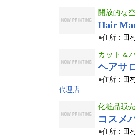
開放的な
Hair Ma
●住所：
田
カット＆
ヘアサ
●住所：
田村
代理店
化粧品販
コスメ
●住所：
田