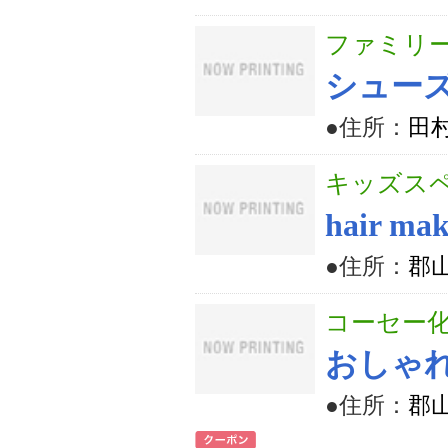
ファミリ
シュー
●住所：
田
キッズスペ
hair m
●住所：
郡山
コーセー
おしゃ
●住所：
郡山