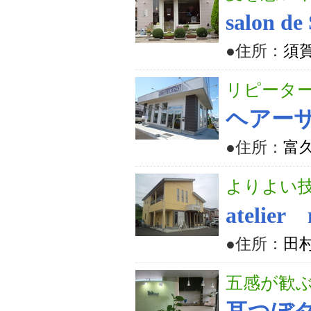
salon d
●住所：
須
リピータ
ヘアー
●住所：
富
よりよい
ateli
●住所：
田村
五感が歓