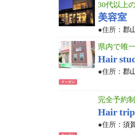
30代以上
美容室
●住所：
郡山
県内で唯
Hair s
●住所：
郡山
完全予約
Hair tri
●住所：
須賀