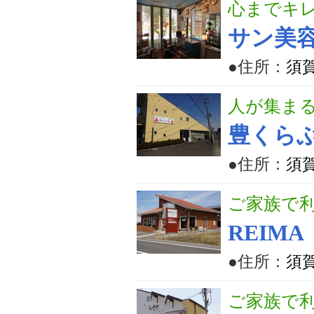
心までキ
サン美
●住所：
須賀
人が集ま
豊くら
●住所：
須賀
ご家族で
REIMA
●住所：
須賀
ご家族で