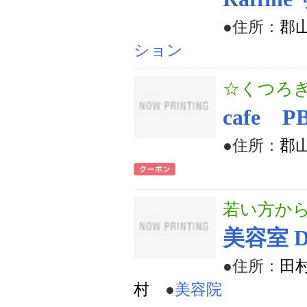
●住所：
郡山
ション
☆くつろ
cafe P
●住所：
郡山
若い方か
美容室 D
●住所：
田村
村
●
美容院