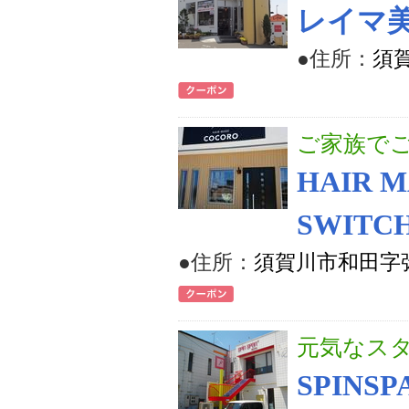
レイマ
●住所：
須賀
ご家族で
HAIR 
SWITC
●住所：
須賀川市和田字弥
元気なス
SPINSP