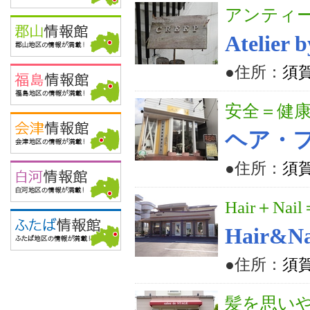
アンティ
Atelier 
●住所：
須賀
安全＝健
ヘア・フ
●住所：
須賀
Hair＋Nail
Hair&Na
●住所：
須賀
髪を思い