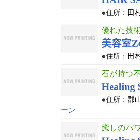
●住所：
田
優れた技
美容室Ze
●住所：
田村
石が持つ
Healin
●住所：
郡
ーン
癒しのパ