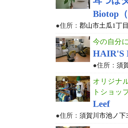
耳つぼ
Bioto
●住所：
郡山市土瓜1丁目
今の自分
HAIR'S
●住所：
須賀
オリジナル
トショッ
Leef
●住所：
須賀川市池ノ下3