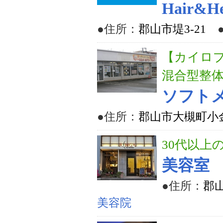
Hair&He
●住所：
郡山市堤3-21
【カイロ
混合型整
ソフト
●住所：
郡山市大槻町小金
30代以上
美容室
●住所：
郡山
美容院