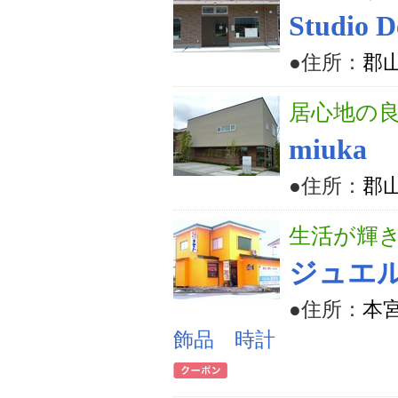
Studio D
●住所：
郡山
居心地の
miuka
●住所：
郡山
生活が輝
ジュエ
●住所：
本宮
飾品 時計