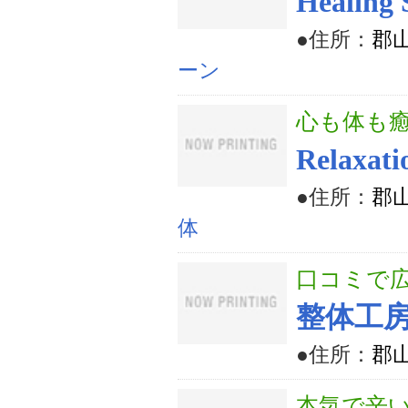
Healing
●住所：
郡山
ーン
心も体も
Relax
●住所：
郡
体
口コミで
整体工房
●住所：
郡
本気で辛