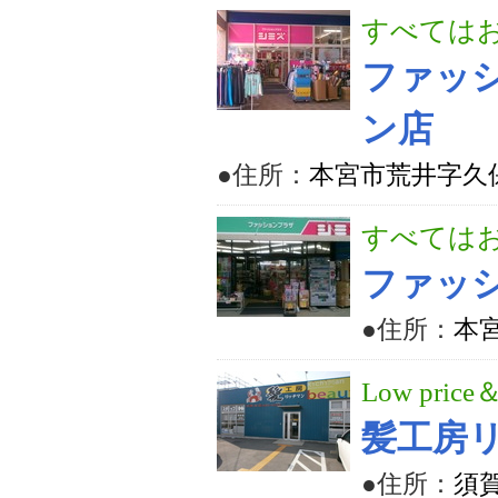
すべては
ファッ
ン店
●住所：
本宮市荒井字久保田
すべては
ファッ
●住所：
本宮
Low price＆
髪工房リ
●住所：
須賀