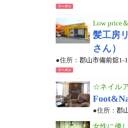
Low price＆
髪工房
さん）
●住所：
郡山市備前舘1-1
☆ネイルア
Foot&Na
●住所：
郡山
女性に優