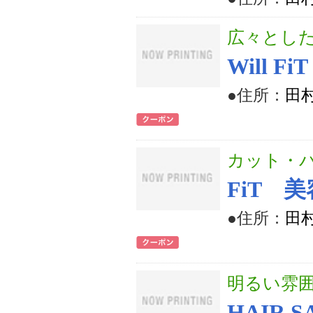
広々とし
Will 
●住所：
田村
カット・
FiT 
●住所：
田
明るい雰
HAIR S