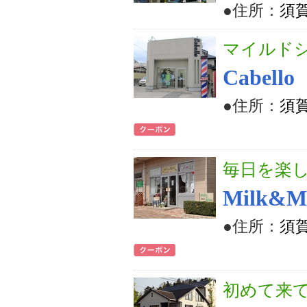
●住所：
須
マイルド
Cabel
●住所：
須賀
毎日を楽
Milk&M
●住所：
須賀
初めて来