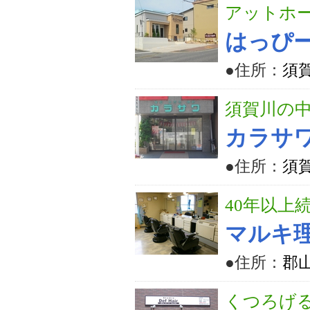
アットホ
はっぴ
●住所：
須賀
須賀川の
カラサ
●住所：
須
40年以上
マルキ
●住所：
郡山
くつろげ