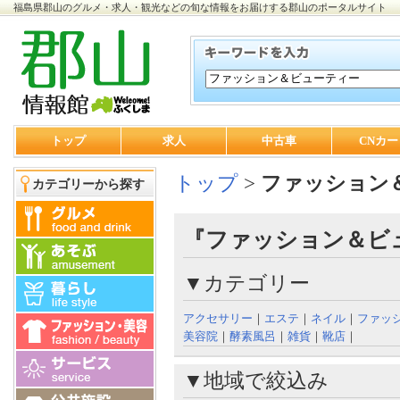
福島県郡山のグルメ・求人・観光などの旬な情報をお届けする郡山のポータルサイト
トップ
求人
中古車
CNカー
トップ
>
ファッション
カテゴリーから探す
『ファッション＆ビュ
▼カテゴリー
アクセサリー
｜
エステ
｜
ネイル
｜
ファッ
美容院
｜
酵素風呂
｜
雑貨
｜
靴店
｜
▼地域で絞込み