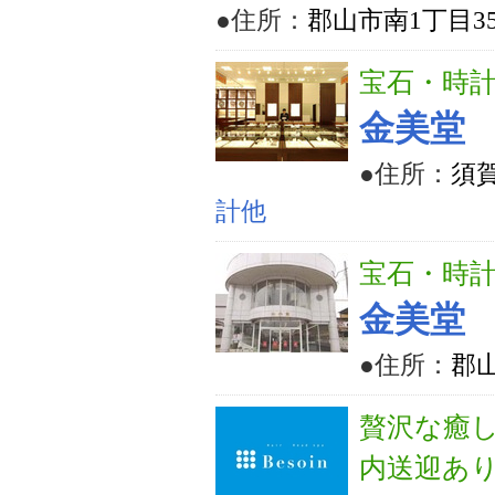
●住所：
郡山市南1丁目3
宝石・時
金美堂
●住所：
須
計他
宝石・時
金美堂
●住所：
郡山
贅沢な癒し
内送迎あ