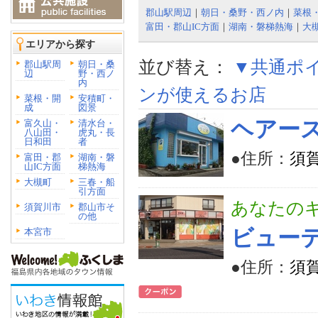
郡山駅周辺
｜
朝日・桑野・西ノ内
｜
菜根
富田・郡山IC方面
｜
湖南・磐梯熱海
｜
大
エリアから探す
並び替え：
▼共通ポ
郡山駅周
朝日・桑
辺
野・西ノ
内
ンが使えるお店
菜根・開
安積町・
成
図景
ヘアー
富久山・
清水台・
八山田・
虎丸・長
日和田
者
●住所：
須
富田・郡
湖南・磐
山IC方面
梯熱海
大槻町
三春・船
引方面
あなたの
須賀川市
郡山市そ
の他
ビュー
本宮市
●住所：
須賀