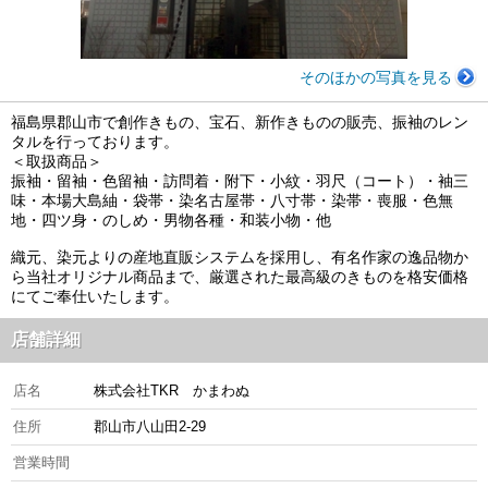
そのほかの写真を見る
福島県郡山市で創作きもの、宝石、新作きものの販売、振袖のレン
タルを行っております。
＜取扱商品＞
振袖・留袖・色留袖・訪問着・附下・小紋・羽尺（コート）・袖三
味・本場大島紬・袋帯・染名古屋帯・八寸帯・染帯・喪服・色無
地・四ツ身・のしめ・男物各種・和装小物・他
織元、染元よりの産地直販システムを採用し、有名作家の逸品物か
ら当社オリジナル商品まで、厳選された最高級のきものを格安価格
にてご奉仕いたします。
店舗詳細
店名
株式会社TKR かまわぬ
住所
郡山市八山田2-29
営業時間