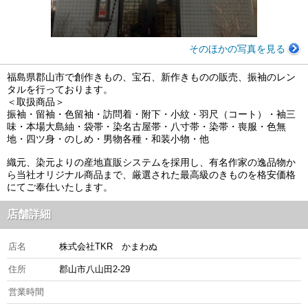
そのほかの写真を見る
福島県郡山市で創作きもの、宝石、新作きものの販売、振袖のレン
タルを行っております。
＜取扱商品＞
振袖・留袖・色留袖・訪問着・附下・小紋・羽尺（コート）・袖三
味・本場大島紬・袋帯・染名古屋帯・八寸帯・染帯・喪服・色無
地・四ツ身・のしめ・男物各種・和装小物・他
織元、染元よりの産地直販システムを採用し、有名作家の逸品物か
ら当社オリジナル商品まで、厳選された最高級のきものを格安価格
にてご奉仕いたします。
店舗詳細
店名
株式会社TKR かまわぬ
住所
郡山市八山田2-29
営業時間