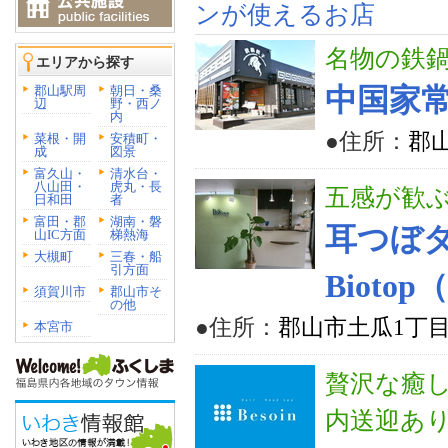
ンが使えるお店
名物の鉄鍋
エリアから探す
郡山駅周
朝日・桑
中国家
辺
野・西ノ
内
●住所：
郡山
菜根・開
安積町・
成
図景
富久山・
清水台・
八山田・
虎丸・長
五感が歓
日和田
者
富田・郡
湖南・磐
耳つぼ
山IC方面
梯熱海
大槻町
三春・船
引方面
Bioto
須賀川市
郡山市そ
の他
●住所：
郡山市土瓜1丁目
本宮市
贅沢な癒し
内送迎あ