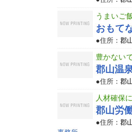
うまいご
おもてな
●住所：
郡山
豊かない
郡山温
●住所：
郡山
人材確保
郡山労
●住所：
郡山