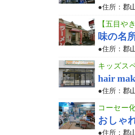
●住所：
郡山
【五目や
味の名
●住所：
郡山
キッズスペ
hair m
●住所：
郡山
コーセー
おしゃ
●住所：
郡山