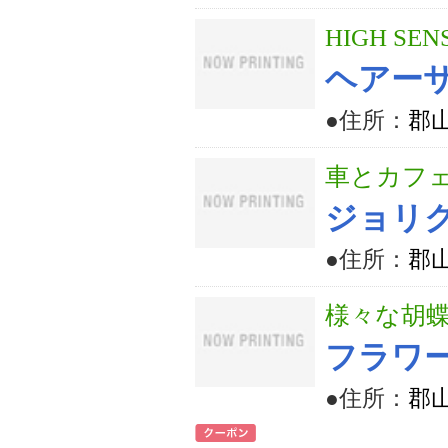
HIGH SEN
ヘアー
●住所：
郡山
車とカフ
ジョリ
●住所：
郡山
様々な胡
フラワ
●住所：
郡山