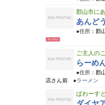
郡山市に
あんど
●住所：
郡山
ご主人の
らーめ
●住所：
郡
店さん前
●
ラーメン
ぱわーす
ダイヤアッ