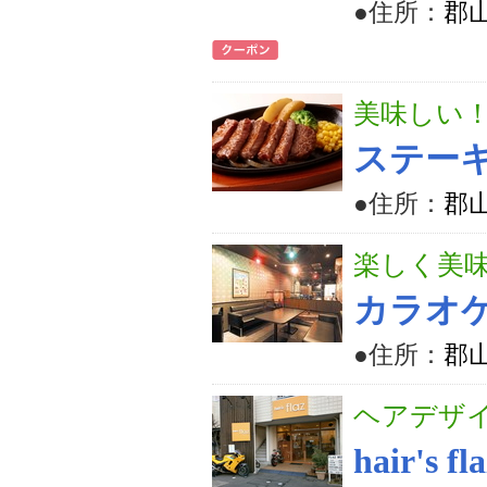
●住所：
郡山
美味しい
ステー
●住所：
郡
楽しく美味
カラオ
●住所：
郡山
ヘアデザ
hair's fl