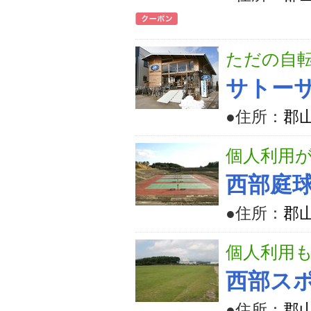
ただの自
サトー
●住所：
郡山
個人利用
西部庭
●住所：
郡山
個人利用
西部ス
●住所：
郡山