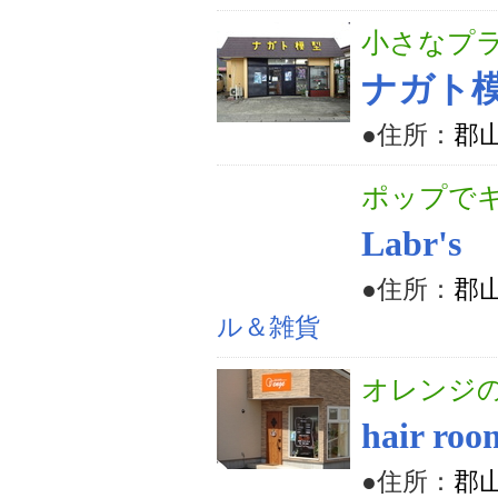
小さなプ
ナガト
●住所：
郡山
ポップで
Labr's
●住所：
郡山
ル＆雑貨
オレンジ
hair ro
●住所：
郡山