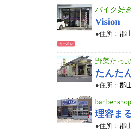
バイク好
Vision
●住所：
郡山
野菜たっ
たんた
●住所：
郡山
bar ber sho
理容ま
●住所：
郡山