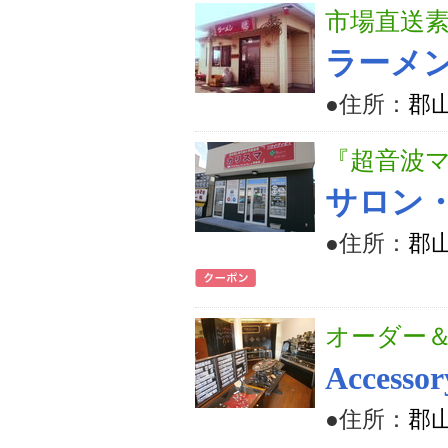
市場直送
ラーメ
●住所：
郡
『超音波
サロン
●住所：
郡山
オーダー
Accesso
●住所：
郡山