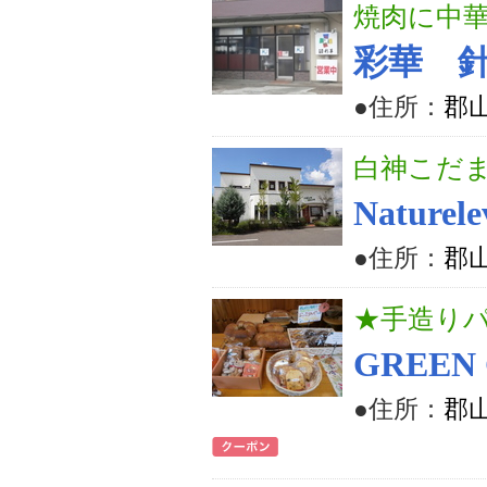
焼肉に中華
彩華 
●住所：
郡山
白神こだ
Natur
●住所：
郡山
★手造り
GREE
●住所：
郡山