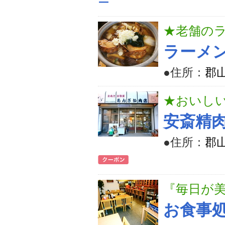
ー
★老舗の
ラーメ
●住所：
郡山
★おいし
安斎精
●住所：
郡山
『毎日が
お食事