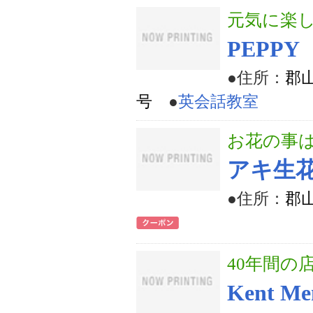
元気に楽
PEPP
●住所：
郡
号
●
英会話教室
お花の事
アキ生
●住所：
郡山
40年間の
Kent Men