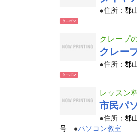
●住所：
郡
クレープの
クレープ
●住所：
郡山
レッスン
市民パ
●住所：
郡
号
●
パソコン教室