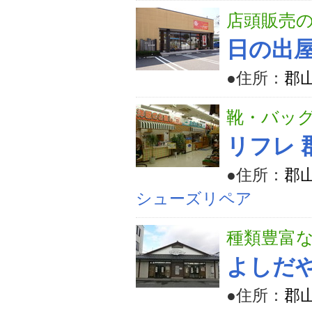
店頭販売
日の出
●住所：
郡山
靴・バッ
リフレ 
●住所：
郡山
シューズリペア
種類豊富
よしだ
●住所：
郡山