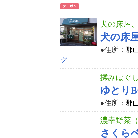
犬の床屋
犬の床
●住所：
郡山
グ
揉みほぐ
ゆとりB
●住所：
郡山
濃幸野菜
さくら