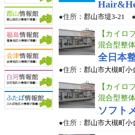
Hair&He
●住所：
郡山市堤3-21
【カイロ
混合型整
全日本
●住所：
郡山市大槻町小
【カイロ
混合型整
ソフト
●住所：
郡山市大槻町小金