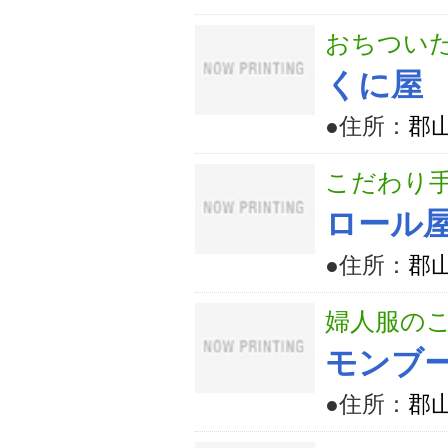
おちつい
くに屋
●住所：
郡山
こだわり
ロール
●住所：
郡山
婦人服の
モンブ
●住所：
郡山