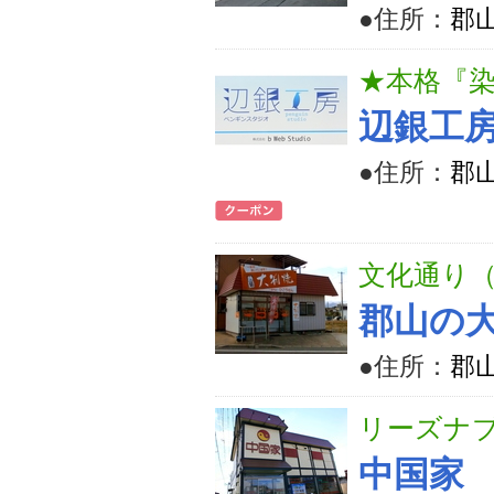
●住所：
郡山
★本格『
辺銀工
●住所：
郡山
文化通り（
郡山の
●住所：
郡山
リーズナ
中国家