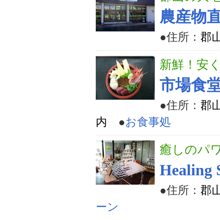
農産物
●住所：
郡山
新鮮！安
市場食
●住所：
郡
内
●
お食事処
癒しのパ
Healing
●住所：
郡山
ーン