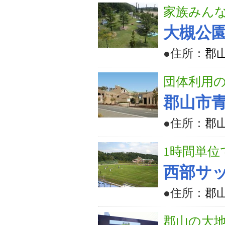
家族みん
大槻公
●住所：
郡山
団体利用
郡山市
●住所：
郡
1時間単位
西部サ
●住所：
郡
郡山の大