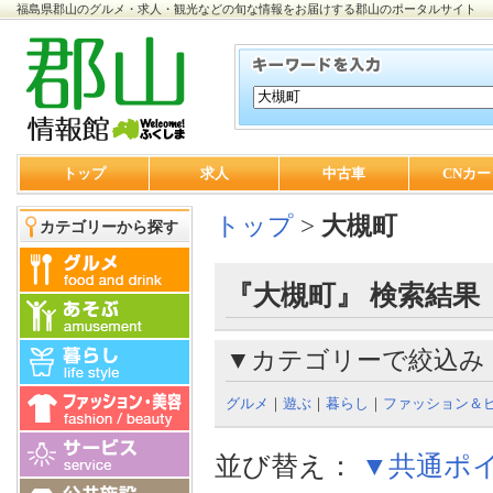
福島県郡山のグルメ・求人・観光などの旬な情報をお届けする郡山のポータルサイト
トップ
求人
中古車
CNカー
トップ
>
大槻町
カテゴリーから探す
『大槻町』 検索結果
▼カテゴリーで絞込み
グルメ
｜
遊ぶ
｜
暮らし
｜
ファッション＆
並び替え：
▼共通ポ