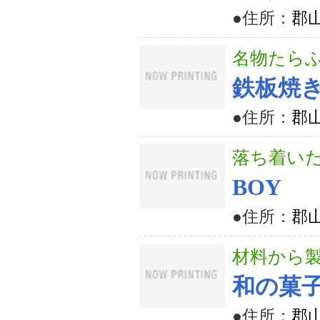
●住所：
郡山
名物たら
鉄板焼
●住所：
郡山
落ち着い
BOY
●住所：
郡山
材料から
和の菓
●住所：
郡山