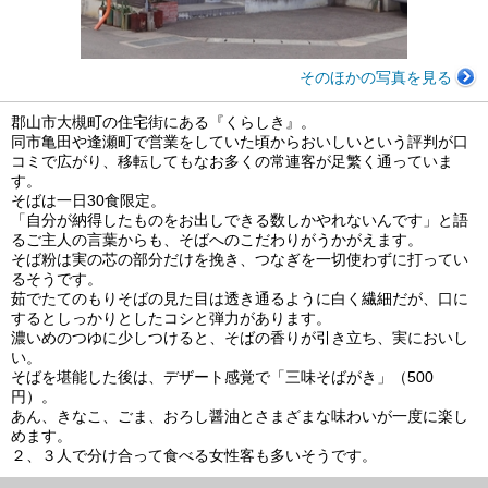
そのほかの写真を見る
郡山市大槻町の住宅街にある『くらしき』。
同市亀田や逢瀬町で営業をしていた頃からおいしいという評判が口
コミで広がり、移転してもなお多くの常連客が足繁く通っていま
す。
そばは一日30食限定。
「自分が納得したものをお出しできる数しかやれないんです」と語
るご主人の言葉からも、そばへのこだわりがうかがえます。
そば粉は実の芯の部分だけを挽き、つなぎを一切使わずに打ってい
るそうです。
茹でたてのもりそばの見た目は透き通るように白く繊細だが、口に
するとしっかりとしたコシと弾力があります。
濃いめのつゆに少しつけると、そばの香りが引き立ち、実においし
い。
そばを堪能した後は、デザート感覚で「三味そばがき」（500
円）。
あん、きなこ、ごま、おろし醤油とさまざまな味わいが一度に楽し
めます。
２、３人で分け合って食べる女性客も多いそうです。