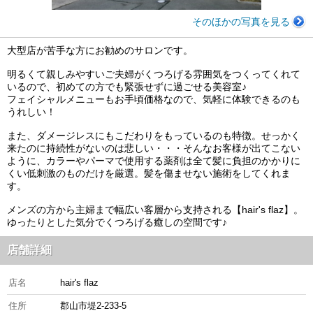
そのほかの写真を見る
大型店が苦手な方にお勧めのサロンです。
明るくて親しみやすいご夫婦がくつろげる雰囲気をつくってくれて
いるので、初めての方でも緊張せずに過ごせる美容室♪
フェイシャルメニューもお手頃価格なので、気軽に体験できるのも
うれしい！
また、ダメージレスにもこだわりをもっているのも特徴。せっかく
来たのに持続性がないのは悲しい・・・そんなお客様が出てこない
ように、カラーやパーマで使用する薬剤は全て髪に負担のかかりに
くい低刺激のものだけを厳選。髪を傷ませない施術をしてくれま
す。
メンズの方から主婦まで幅広い客層から支持される【hair's flaz】。
ゆったりとした気分でくつろげる癒しの空間です♪
店舗詳細
店名
hair's flaz
住所
郡山市堤2-233-5