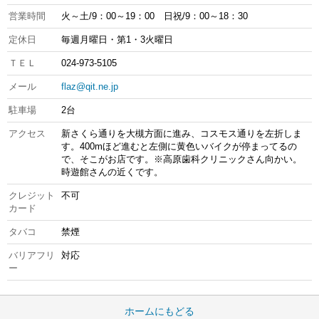
営業時間
火～土/9：00～19：00 日祝/9：00～18：30
定休日
毎週月曜日・第1・3火曜日
ＴＥＬ
024-973-5105
メール
flaz@qit.ne.jp
駐車場
2台
アクセス
新さくら通りを大槻方面に進み、コスモス通りを左折しま
す。400mほど進むと左側に黄色いバイクが停まってるの
で、そこがお店です。※高原歯科クリニックさん向かい。
時遊館さんの近くです。
クレジット
不可
カード
タバコ
禁煙
バリアフリ
対応
ー
ホームにもどる