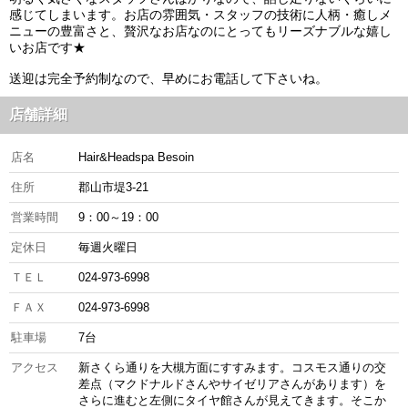
感じてしまいます。お店の雰囲気・スタッフの技術に人柄・癒しメ
ニューの豊富さと、贅沢なお店なのにとってもリーズナブルな嬉し
いお店です★
送迎は完全予約制なので、早めにお電話して下さいね。
店舗詳細
店名
Hair&Headspa Besoin
住所
郡山市堤3-21
営業時間
9：00～19：00
定休日
毎週火曜日
ＴＥＬ
024-973-6998
ＦＡＸ
024-973-6998
駐車場
7台
アクセス
新さくら通りを大槻方面にすすみます。コスモス通りの交
差点（マクドナルドさんやサイゼリアさんがあります）を
さらに進むと左側にタイヤ館さんが見えてきます。そこか