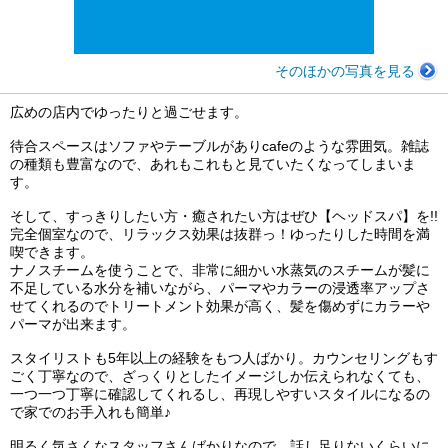
そのほかの写真を見る
広めの店内でゆったりと過ごせます。
待合スペースはソファやテーブルがありcafeのような雰囲気。雑誌
の種類も豊富なので、あれもこれもと見ていたくなってしまいま
す。
そして、すっきりしたい方・癒されたい方はぜひ【ヘッドスパ】を!!
完全個室なので、リラックス効果は抜群っ！ゆったりした時間を満
喫できます。
ナノスチームを使うことで、非常に細かい水蒸気のスチームが髪に
不足している水分を補いながら、パーマやカラーの浸透率アップさ
せてくれるのでトリートメント効果が高く、髪を傷めずにカラーや
パーマが出来ます。
スタイリストも5年以上の経験をもつ人ばかり。カウンセリングもす
ごく丁寧なので、ざっくりとしたイメージしか伝えられなくても、
一つ一つ丁寧に確認してくれるし、再現しやすいスタイルになるの
で家でのお手入れも簡単♪
明るく気さくなスタッフさんばかりなので、話し足りないくらいに