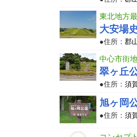
東北地方
大安場
●住所：
郡
中心市街
翠ヶ丘
●住所：
須
旭ヶ岡
●住所：
須
コンセプ