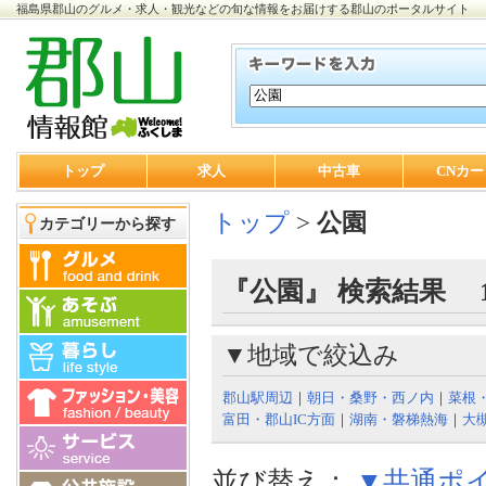
福島県郡山のグルメ・求人・観光などの旬な情報をお届けする郡山のポータルサイト
トップ
求人
中古車
CNカー
トップ
>
公園
カテゴリーから探す
『公園』 検索結果 
▼地域で絞込み
郡山駅周辺
｜
朝日・桑野・西ノ内
｜
菜根
富田・郡山IC方面
｜
湖南・磐梯熱海
｜
大
並び替え：
▼共通ポ