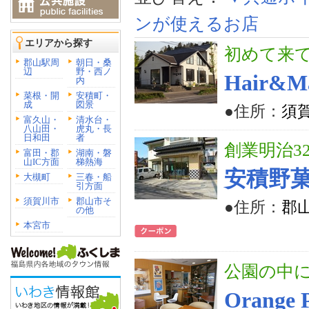
ンが使えるお店
エリアから探す
初めて来
郡山駅周
朝日・桑
辺
野・西ノ
Hair&M
内
菜根・開
安積町・
成
図景
●住所：
須賀
富久山・
清水台・
八山田・
虎丸・長
日和田
者
創業明治3
富田・郡
湖南・磐
山IC方面
梯熱海
安積野菓
大槻町
三春・船
引方面
須賀川市
郡山市そ
●住所：
郡山
の他
本宮市
公園の中
Orange 