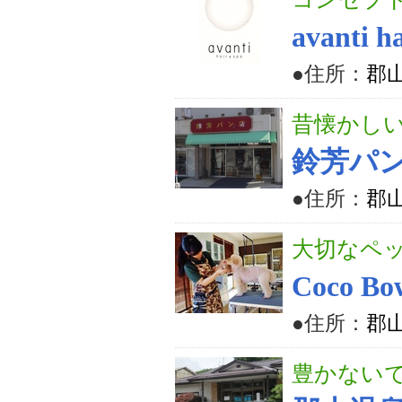
avanti h
●住所：
郡山
昔懐かし
鈴芳パ
●住所：
郡山
大切なペ
Coco Bo
●住所：
郡山
豊かない