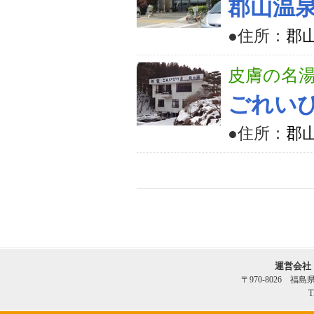
郡山温
●住所：
郡山
皮膚の名
ごれい
●住所：
郡
運営会社
〒970-8026 福
T