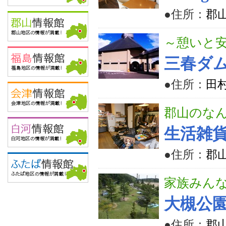
●住所：
郡山
～憩いと
三春ダ
●住所：
田村
郡山のなん
生活雑貨
●住所：
郡山
家族みん
大槻公
●住所：
郡山