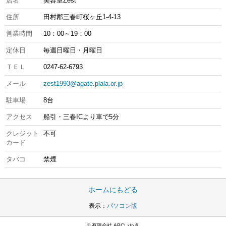
店名
美容室Zest
住所
田村郡三春町桜ヶ丘1-4-13
営業時間
10：00～19：00
定休日
毎週日曜日・月曜日
ＴＥＬ
0247-62-6793
メール
zest1993@agate.plala.or.jp
駐車場
8台
アクセス
船引・三春ICより車で5分
クレジット
不可
カード
タバコ
禁煙
ホームにもどる
表示：
パソコン版
© 有限会社 ABCいわき