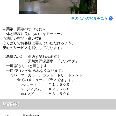
そのほかの写真を見る
～薬剤・薬液のすべてに～
「体と環境に良いもの」をモットーに、
心地いい空間・高い技術
心くばりでお客様に喜んでいただけるよう、
安心のサービスを提供しております。
【悪魔の水】 ※必ず変われます！
天然海洋深層水 「アルマダ」
一度 試さないと損します！
一度 使うとやめられなくなります。
☆パーマ・カラー、カット・トリートメント
全てのメニューにプラスできます。
○ショート ￥１，５００
○ミディアム ￥２，５００
○ロング ￥３，５００
店舗詳細