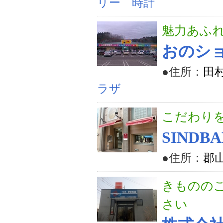
リー 時計
魅力あふ
おのショ
●住所：
田
ラザ
こだわり
SINDBA
●住所：
郡山
きものの
さい