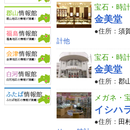
宝石・時
金美堂
●住所：
須
計他
宝石・時
金美堂
●住所：
郡山
メガネ・
イシハ
●住所：
田