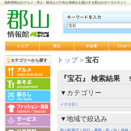
福島県郡山のグルメ・求人・観光などの旬な情報をお届けする郡山のポータルサイト
トップ
求人
中古車
CNカー
トップ
>
宝石
カテゴリーから探す
『宝石』 検索結果 
▼カテゴリー
メガネ店
｜
▼地域で絞込み
郡山駅周辺
｜
朝日・桑野・西ノ内
｜
菜根