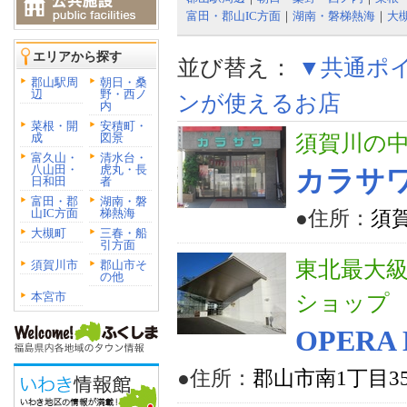
富田・郡山IC方面
｜
湖南・磐梯熱海
｜
大
エリアから探す
並び替え：
▼共通ポ
郡山駅周
朝日・桑
辺
野・西ノ
ンが使えるお店
内
菜根・開
安積町・
成
図景
須賀川の
富久山・
清水台・
八山田・
虎丸・長
カラサ
日和田
者
富田・郡
湖南・磐
山IC方面
梯熱海
●住所：
須
大槻町
三春・船
引方面
東北最大
須賀川市
郡山市そ
の他
本宮市
ショップ
OPERA 
●住所：
郡山市南1丁目3