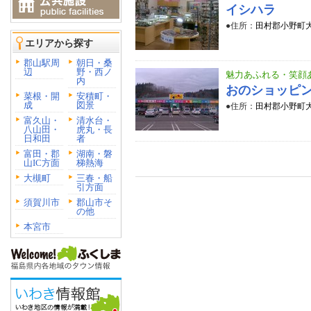
イシハラ
●住所：
田村郡小野町大
エリアから探す
郡山駅周
朝日・桑
辺
野・西ノ
魅力あふれる・笑顔
内
おのショッピン
菜根・開
安積町・
成
図景
●住所：
田村郡小野町大
富久山・
清水台・
八山田・
虎丸・長
日和田
者
富田・郡
湖南・磐
山IC方面
梯熱海
大槻町
三春・船
引方面
須賀川市
郡山市そ
の他
本宮市