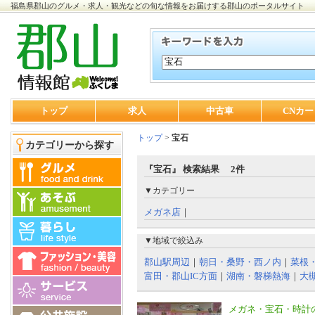
福島県郡山のグルメ・求人・観光などの旬な情報をお届けする郡山のポータルサイト
トップ
求人
中古車
CNカー
トップ
>
宝石
カテゴリーから探す
『宝石』 検索結果 2件
▼カテゴリー
メガネ店
｜
▼地域で絞込み
郡山駅周辺
｜
朝日・桑野・西ノ内
｜
菜根
富田・郡山IC方面
｜
湖南・磐梯熱海
｜
大
メガネ・宝石・時計