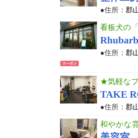
●住所：
郡
看板犬の
Rhubarb
●住所：
郡山
★気軽な
TAKE 
●住所：
郡
和やかな
美容室 j