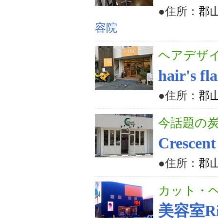
●住所：
郡山
容院
ヘアデザ
hair's fl
●住所：
郡山
今話題の
Crescen
●住所：
郡山
カット・
美容室Ri