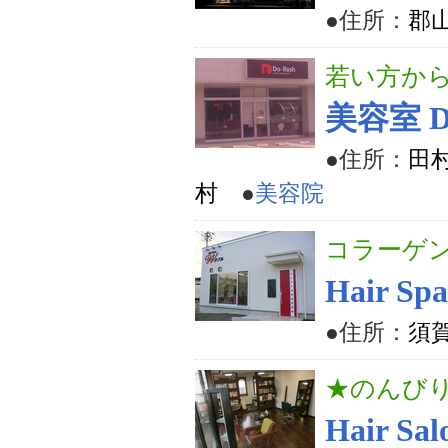
●住所：
郡山
若い方か
美容室 D
●住所：
田村
村
●
美容院
コラーゲ
Hair Sp
●住所：
須賀
★のんび
Hair 