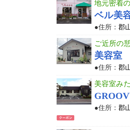
地元密着
ベル美
●住所：
郡山
ご近所の
美容室
●住所：
郡山
美容室み
GROOV
●住所：
郡山