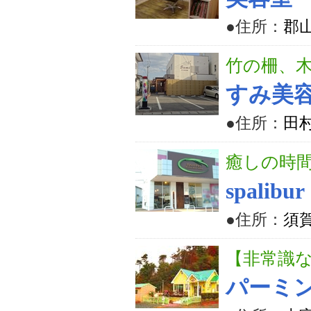
●住所：
郡山
竹の柵、
すみ美
●住所：
田村
癒しの時
spalibur
●住所：
須
【非常識
パーミ