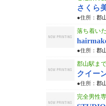
さくら
●住所：
郡山
落ち着い
hairm
●住所：
郡山
郡山駅まで
クイー
●住所：
郡山
完全男性