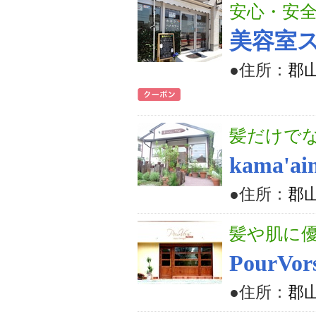
安心・安
美容室ス
●住所：
郡山
髪だけで
kama
●住所：
郡山
髪や肌に
PourV
●住所：
郡山