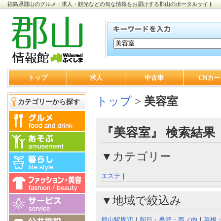
福島県郡山のグルメ・求人・観光などの旬な情報をお届けする郡山のポータルサイト
トップ
求人
中古車
CNカー
トップ
>
美容室
カテゴリーから探す
『美容室』 検索結果
▼カテゴリー
エステ
｜
▼地域で絞込み
郡山駅周辺
｜
朝日・桑野・西ノ内
｜
菜根