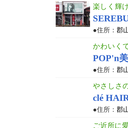
楽しく輝
SEREBU
●住所：
郡山
かわいく
POP'
●住所：
郡山
やさしさ
clé HAI
●住所：
郡山
ご近所に