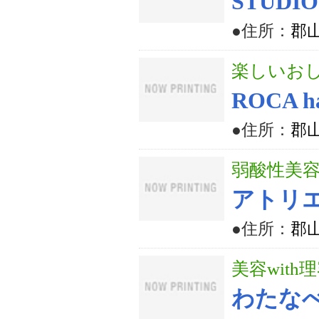
STUDIO
●住所：
郡山
楽しいお
ROCA ha
●住所：
郡山
弱酸性美
アトリ
●住所：
郡山
美容with
わたな