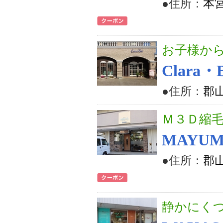
●住所：
本宮
お子様か
Clar
●住所：
郡
Ｍ３Ｄ縮
MAYU
●住所：
郡山
静かにく