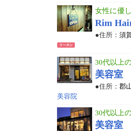
女性に優
Rim Hai
●住所：
須
30代以上
美容室
●住所：
郡山
美容院
30代以上
美容室