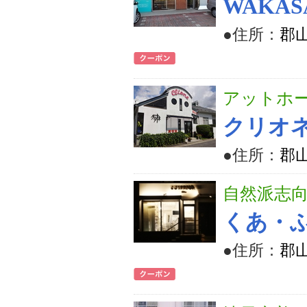
WAKA
●住所：
郡山
アットホ
クリオ
●住所：
郡
自然派志
くあ・
●住所：
郡