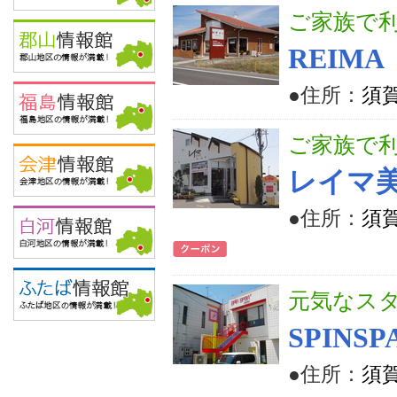
ご家族で
REIMA
●住所：
須賀
ご家族で
レイマ
●住所：
須賀
元気なス
SPINSP
●住所：
須