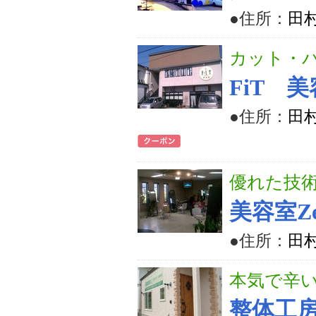
●住所：
田村
カット・
FiT 
●住所：
田
優れた技
美容室Ze
●住所：
田村
本気で辛
整体工房 