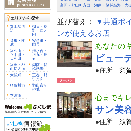
富田・郡山IC方面
｜
湖南・磐梯熱海
｜
大
エリアから探す
並び替え：
▼共通ポ
郡山駅周
朝日・桑
辺
野・西ノ
ンが使えるお店
内
菜根・開
安積町・
成
図景
あなたの
富久山・
清水台・
八山田・
虎丸・長
ビュー
日和田
者
富田・郡
湖南・磐
山IC方面
梯熱海
●住所：
須賀
大槻町
三春・船
引方面
須賀川市
郡山市そ
の他
本宮市
心までキ
サン美
●住所：
須賀