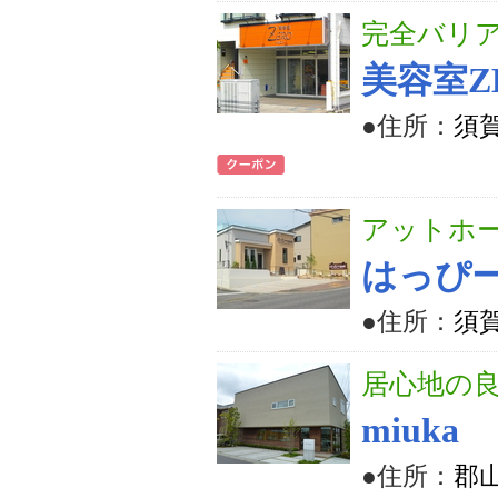
完全バリ
美容室Z
●住所：
須
アットホ
はっぴ
●住所：
須賀
居心地の
miuka
●住所：
郡山