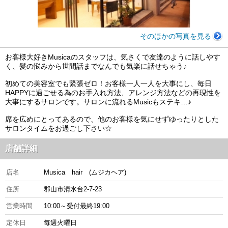
そのほかの写真を見る
お客様大好きMusicaのスタッフは、気さくで友達のように話しやす
く、髪の悩みから世間話までなんでも気楽に話せちゃう♪
初めての美容室でも緊張ゼロ！お客様一人一人を大事にし、毎日
HAPPYに過ごせる為のお手入れ方法、アレンジ方法などの再現性を
大事にするサロンです。サロンに流れるMusicもステキ…♪
席を広めにとってあるので、他のお客様を気にせずゆったりとした
サロンタイムをお過ごし下さい☆
店舗詳細
店名
Musica hair (ムジカヘア)
住所
郡山市清水台2-7-23
営業時間
10:00～受付最終19:00
定休日
毎週火曜日