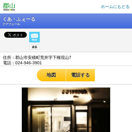
ホームにもどる
くあ・ふぇーる
クアフェール
住所：郡山市安積町荒井字下権現山7
電話：024-946-3901
地図
電話する