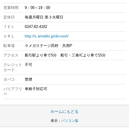
営業時間
9：00～19：00
定休日
毎週月曜日 第３火曜日
ＴＥＬ
0247-82-4182
ＵＲＬ
http://s.ameblo.jp/do-rush/
駐車場
※メガステージ田村 共用P
アクセス
船引駅より車で5分 船引・三春ICより車で15分
クレジット
不可
カード
タバコ
禁煙
バリアフリ
車椅子対応可
ー
ホームにもどる
表示：
パソコン版