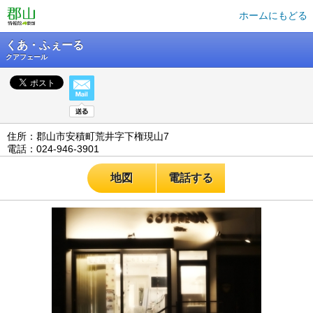
ホームにもどる
くあ・ふぇーる
クアフェール
住所：郡山市安積町荒井字下権現山7
電話：024-946-3901
地図
電話する