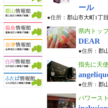
ール
●住所：
郡山市大町1丁目
県内トップ
DEAR 
●住所：
郡山
指先に天
angelique
●住所：
郡山
パワース