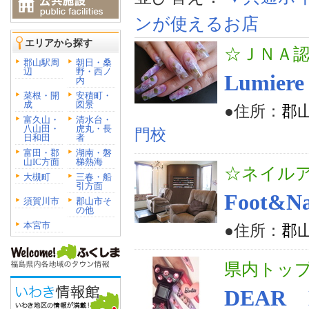
ンが使えるお店
エリアから探す
☆ＪＮＡ
郡山駅周
朝日・桑
辺
野・西ノ
Lumiere
内
菜根・開
安積町・
成
図景
●住所：
郡山
富久山・
清水台・
八山田・
虎丸・長
門校
日和田
者
富田・郡
湖南・磐
山IC方面
梯熱海
☆ネイルア
大槻町
三春・船
引方面
Foot&Na
須賀川市
郡山市そ
の他
本宮市
●住所：
郡山
県内トップ
DEAR