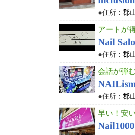
inclu
●住所：
郡山
アートが
Nail Sal
●住所：
郡山
会話が弾む
NAILis
●住所：
郡山
早い！安
Nail1000