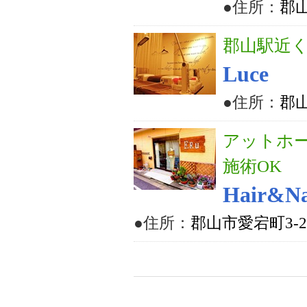
●住所：
郡
郡山駅近
Luce
●住所：
郡山
アットホ
施術OK
Hair&Na
●住所：
郡山市愛宕町3-