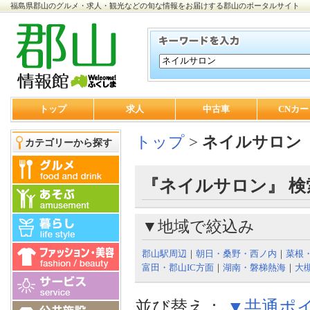
福島県郡山のグルメ・求人・観光などの旬な情報をお届けする郡山のポータルサイト
トップ
求人
中古車
CNカー
トップ
>
ネイルサロン
カテゴリーから探す
『ネイルサロン』 検
▼地域で絞込み
郡山駅周辺
｜
朝日・桑野・西ノ内
｜
菜根
富田・郡山IC方面
｜
湖南・磐梯熱海
｜
大
並び替え：
▼共通ポ