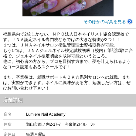
そのほかの写真を見る
福島県内で2校しかない、ＮＰＯ法人日本ネイリスト協会認定校で
す。ＪＮＡ認定ネイル専門校ならではの大きな特徴が2つ！！
１つは、ＪＮＡネイルサロン衛生管理理士資格取得が可能。
もう1つは、ＪＮＡジェルネイル検定試験初級（校内）筆記試験に合
格で、ジェルネイル検定初級を取得可能というところ。
他に、初心者の方から、プロを目指す方まで、夢を叶えられるよう
なコース設定もあるスクールです！
また、卒業後は、就職サポートもＯＫ☆系列サロンへの就職、また
は、実習ができます。ネイルに興味がある方、勉強したい方は、ぜ
ひお問い合わせ下さい！
店舗詳細
店名
Lumiere Nail Academy
住所
郡山市西ノ内2-17-7 今泉第2ビル 3Ｆ
定休日
毎週月曜日