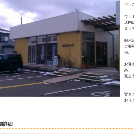
ガラ
ウッ
店内
まっ
御来
ご要
供。
お客
め、
完全
皆さ
おり
舗詳細