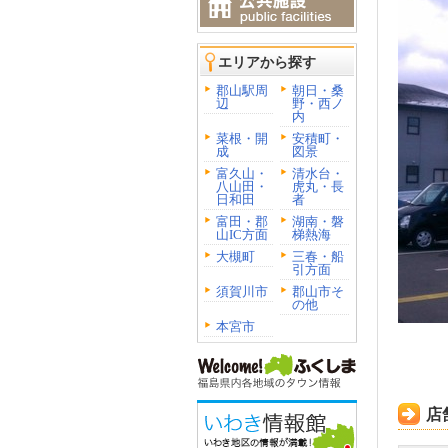
エリアから探す
郡山駅周
朝日・桑
辺
野・西ノ
内
菜根・開
安積町・
成
図景
富久山・
清水台・
八山田・
虎丸・長
日和田
者
富田・郡
湖南・磐
山IC方面
梯熱海
大槻町
三春・船
引方面
須賀川市
郡山市そ
の他
本宮市
店