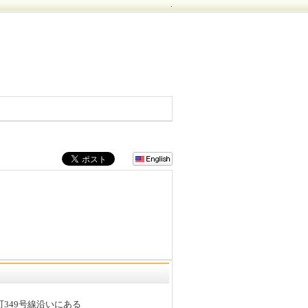
.
町349号線沿いにある