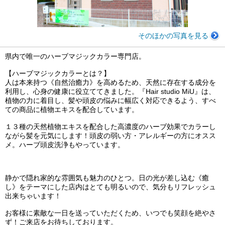
そのほかの写真を見る
県内で唯一のハーブマジックカラー専門店。
【ハーブマジックカラーとは？】
人は本来持つ《自然治癒力》を高めるため、天然に存在する成分を
利用し、心身の健康に役立ててきました。『Hair studio MiU』は、
植物の力に着目し、髪や頭皮の悩みに幅広く対応できるよう、すべ
ての商品に植物エキスを配合しています。
１３種の天然植物エキスを配合した高濃度のハーブ効果でカラーし
ながら髪を元気にします！頭皮の弱い方・アレルギーの方にオスス
メ。ハーブ頭皮洗浄もやっています。
静かで隠れ家的な雰囲気も魅力のひとつ。日の光が差し込む《癒
し》をテーマにした店内はとても明るいので、気分もリフレッシュ
出来ちゃいます！
お客様に素敵な一日を送っていただくため、いつでも笑顔を絶やさ
ず！ご来店をお待ちしております。