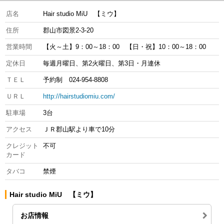
店名
Hair studio MiU 【ミウ】
住所
郡山市図景2-3-20
営業時間
【火～土】9：00～18：00 【日・祝】10：00～18：00
定休日
毎週月曜日、第2火曜日、第3日・月連休
ＴＥＬ
予約制 024-954-8808
ＵＲＬ
http://hairstudiomiu.com/
駐車場
3台
アクセス
ＪＲ郡山駅より車で10分
クレジット
不可
カード
タバコ
禁煙
Hair studio MiU 【ミウ】
お店情報