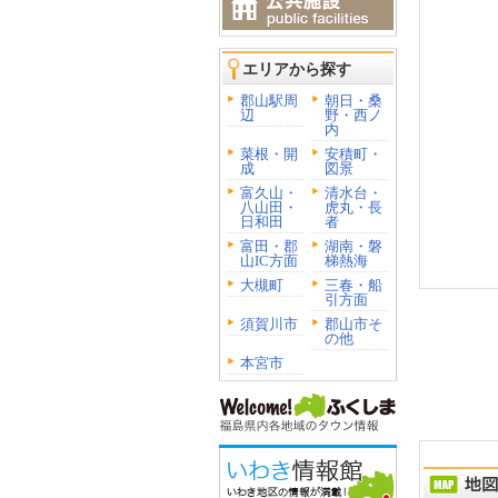
エリアから探す
郡山駅周
朝日・桑
辺
野・西ノ
内
菜根・開
安積町・
成
図景
富久山・
清水台・
八山田・
虎丸・長
日和田
者
富田・郡
湖南・磐
山IC方面
梯熱海
大槻町
三春・船
引方面
須賀川市
郡山市そ
の他
本宮市