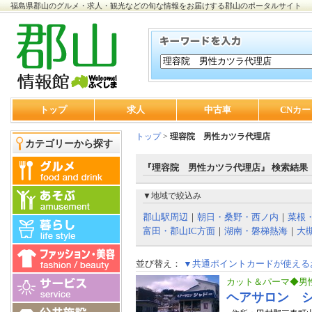
福島県郡山のグルメ・求人・観光などの旬な情報をお届けする郡山のポータルサイト
トップ
求人
中古車
CNカー
トップ
>
理容院 男性カツラ代理店
カテゴリーから探す
『理容院 男性カツラ代理店』 検索結果
▼地域で絞込み
郡山駅周辺
｜
朝日・桑野・西ノ内
｜
菜根
富田・郡山IC方面
｜
湖南・磐梯熱海
｜
大
並び替え：
▼共通ポイントカードが使える
カット＆パーマ◆男
ヘアサロン 