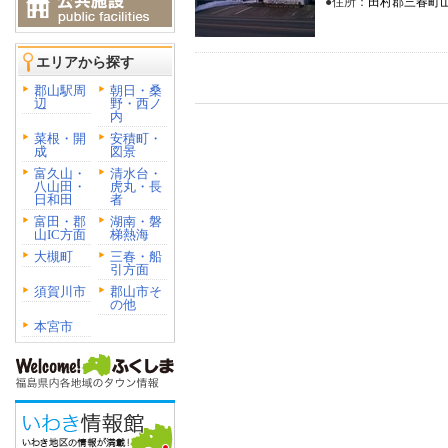
●住所：
田村郡三春町山田
エリアから探す
郡山駅周
朝日・桑
辺
野・西ノ
内
菜根・開
安積町・
成
図景
富久山・
清水台・
八山田・
虎丸・長
日和田
者
富田・郡
湖南・磐
山IC方面
梯熱海
大槻町
三春・船
引方面
須賀川市
郡山市そ
の他
本宮市