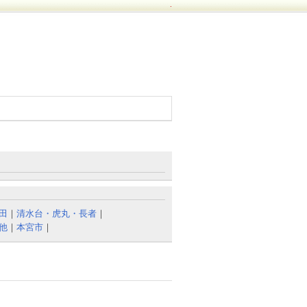
.
田
｜
清水台・虎丸・長者
｜
他
｜
本宮市
｜