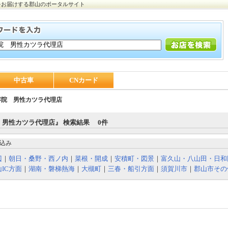
をお届けする郡山のポータルサイト
中古車
CNカード
容院 男性カツラ代理店
 男性カツラ代理店』 検索結果 0件
込み
辺
｜
朝日・桑野・西ノ内
｜
菜根・開成
｜
安積町・図景
｜
富久山・八山田・日和
IC方面
｜
湖南・磐梯熱海
｜
大槻町
｜
三春・船引方面
｜
須賀川市
｜
郡山市その