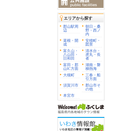
エリアから探す
郡山駅周
朝日・桑
辺
野・西ノ
内
菜根・開
安積町・
成
図景
富久山・
清水台・
八山田・
虎丸・長
日和田
者
富田・郡
湖南・磐
山IC方面
梯熱海
大槻町
三春・船
引方面
須賀川市
郡山市そ
の他
本宮市