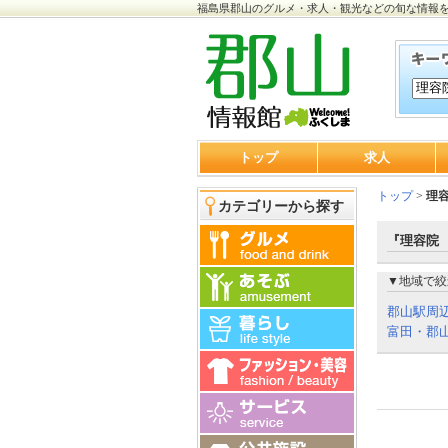
福島県郡山のグルメ・求人・観光などの旬な情報
トップ
求人
トップ
>
理
カテゴリーから探す
『理容院
▼地域で絞
郡山駅周
富田・郡山