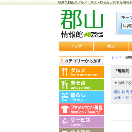
福島県郡山のグルメ・求人・観光などの旬な情報
トップ
求人
トップ
>
理
カテゴリーから探す
『理容院
▼地域で絞
郡山駅周
富田・郡山