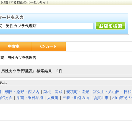
をお届けする郡山のポータルサイト
中古車
CNカード
容院 男性カツラ代理店
 男性カツラ代理店』 検索結果 0件
込み
辺
｜
朝日・桑野・西ノ内
｜
菜根・開成
｜
安積町・図景
｜
富久山・八山田・日和
IC方面
｜
湖南・磐梯熱海
｜
大槻町
｜
三春・船引方面
｜
須賀川市
｜
郡山市その