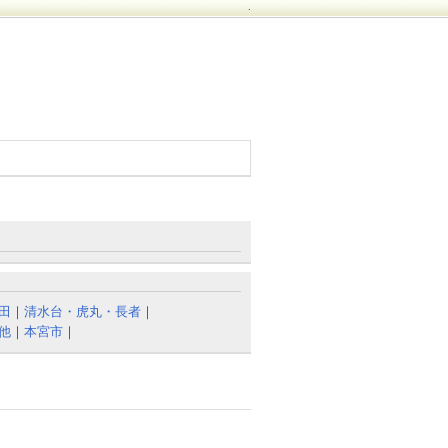
.
田
｜
清水台・虎丸・長者
｜
他
｜
本宮市
｜