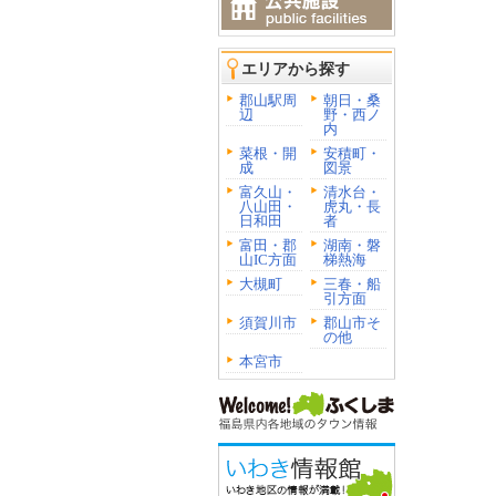
エリアから探す
郡山駅周
朝日・桑
辺
野・西ノ
内
菜根・開
安積町・
成
図景
富久山・
清水台・
八山田・
虎丸・長
日和田
者
富田・郡
湖南・磐
山IC方面
梯熱海
大槻町
三春・船
引方面
須賀川市
郡山市そ
の他
本宮市