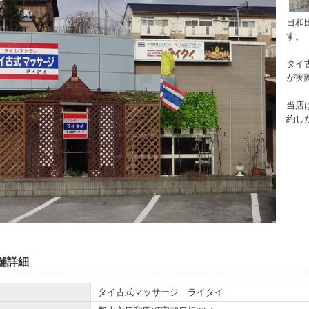
日和
す。
タイ
が実
当店
約し
舗詳細
タイ古式マッサージ ライタイ