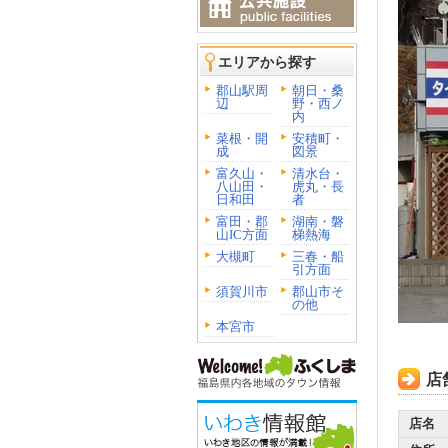
エリアから探す
郡山駅周
朝日・桑
辺
野・西ノ
内
菜根・開
安積町・
成
図景
富久山・
清水台・
八山田・
虎丸・長
日和田
者
富田・郡
湖南・磐
山IC方面
梯熱海
大槻町
三春・船
引方面
須賀川市
郡山市そ
の他
本宮市
店
店名