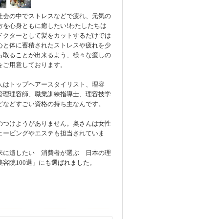
社会の中でストレスなどで疲れ、元気の
方を心身ともに癒したい!わたしたちは
ドクターとして髪をカットするだけでは
心と体に蓄積されたストレスや疲れを少
も取ることが出来るよう、様々な癒しの
をご用意しております。
人はトップヘアースタイリスト、理容
管理理容師、職業訓練指導士、理容技学
どなどすごい資格の持ち主なんです。
のつけようがありません。奥さんは女性
ェービングやエステも担当されていま
来に遺したい 消費者が選ぶ 日本の理
美容院100選」にも選ばれました。