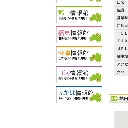
店名
住所
営業時
定休日
ＴＥＬ
ＦＡＸ
ＵＲＬ
駐車場
アクセ
タバコ