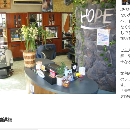
現代
ない
ヘア
なく
しで
施術
ご主
師、
士な
文句
のシ
す。
「未
容院
舗詳細