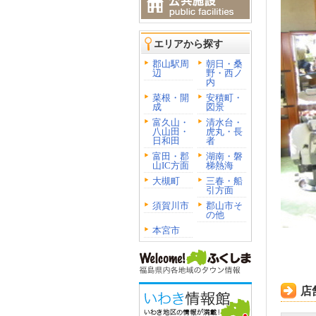
エリアから探す
郡山駅周
朝日・桑
辺
野・西ノ
内
菜根・開
安積町・
成
図景
富久山・
清水台・
八山田・
虎丸・長
日和田
者
富田・郡
湖南・磐
山IC方面
梯熱海
大槻町
三春・船
引方面
須賀川市
郡山市そ
の他
本宮市
店