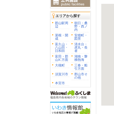
エリアから探す
郡山駅周
朝日・桑
辺
野・西ノ
内
菜根・開
安積町・
成
図景
富久山・
清水台・
八山田・
虎丸・長
日和田
者
富田・郡
湖南・磐
山IC方面
梯熱海
大槻町
三春・船
引方面
須賀川市
郡山市そ
の他
本宮市