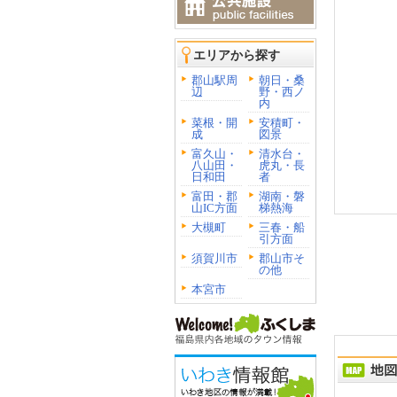
エリアから探す
郡山駅周
朝日・桑
辺
野・西ノ
内
菜根・開
安積町・
成
図景
富久山・
清水台・
八山田・
虎丸・長
日和田
者
富田・郡
湖南・磐
山IC方面
梯熱海
大槻町
三春・船
引方面
須賀川市
郡山市そ
の他
本宮市