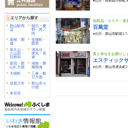
●住所：
田村郡小野町大
エリアから探す
化粧品・エステ・美
郡山駅周
朝日・桑
百萬堂
辺
野・西ノ
内
●住所：
郡山市駅前2-7-
菜根・開
安積町・
成
図景
富久山・
清水台・
八山田・
虎丸・長
美と幸せをお贈りし
日和田
者
エスティックサ
富田・郡
湖南・磐
山IC方面
梯熱海
●住所：
郡山市虎丸町21
大槻町
三春・船
引方面
須賀川市
郡山市そ
の他
本宮市