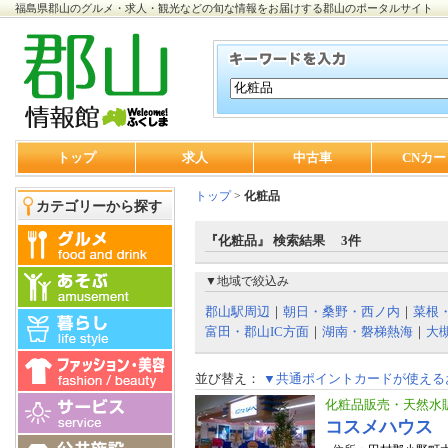
福島県郡山のグルメ・求人・観光などの旬な情報をお届けする郡山のポータルサイト
トップ
求人
中古車
CNカー
トップ
>
化粧品
カテゴリーから探す
『化粧品』 検索結果 3件
▼地域で絞込み
郡山駅周辺
｜
朝日・桑野・西ノ内
｜
菜根
富田・郡山IC方面
｜
湖南・磐梯熱海
｜
大
並び替え：
▼共通ポイントカードが使える
化粧品販売・天然水
コスメハウス