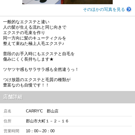
そのほかの写真を見る
一般的なエクステと違い
人の髪が生える流れと同じ向きで
エクステの毛束を作り
同一方向に髪のキューティクルを
整えて束ねた極上人毛エクステ♪
普段のお手入時にもエクステと自毛を
傷みにくく長持ちします★
ツヤツヤ感もサラサラ感も全然違うっ！
つけ放題のエクステと毛質の種類が
豊富なのも自慢です！！
店舗詳細
店名
CARRY'C 郡山店
住所
郡山市大町１－２－１６
営業時間
10：00～20：00