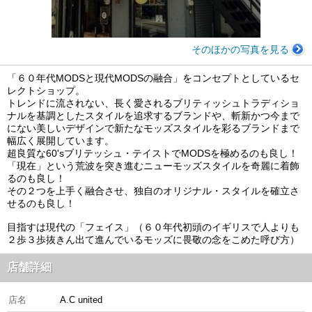
そのほかの写真を見る
「６０年代MODSと現代MODSの融合」をコンセプトとしているセ
レクトショップ。
トレンドに流されない、長く愛されるブリティッシュトラディショ
ナルを基調としたスタイルを追求するブランドや、斬新かつ今まで
にない美しいデザインで新たなモッズスタイルを彩るブランドまで
幅広く展開しています。
超良質な60'sブリテッシュ・テイストでMODSを極めるのも良し！
「現在」という荒波を突き進むニューモッズスタイルを奇麗に着飾
るのも良し！
その２つを上手く融合させ、独自のオリジナル・スタイルを確立さ
せるのも良し！
目指すは現代の「フェイス」（６０年代初頭のイギリスで人よりも
２歩３歩抜きん出て進んでいるモッズに畏敬の念をこめた呼び方）
店舗詳細
店名
A.C united