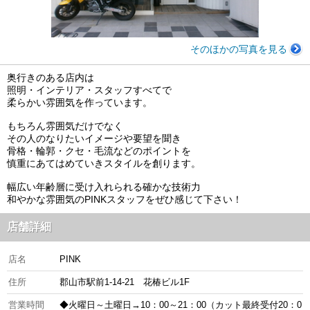
そのほかの写真を見る
奥行きのある店内は
照明・インテリア・スタッフすべてで
柔らかい雰囲気を作っています。
もちろん雰囲気だけでなく
その人のなりたいイメージや要望を聞き
骨格・輪郭・クセ・毛流などのポイントを
慎重にあてはめていきスタイルを創ります。
幅広い年齢層に受け入れられる確かな技術力
和やかな雰囲気のPINKスタッフをぜひ感じて下さい！
店舗詳細
店名
PINK
住所
郡山市駅前1-14-21 花椿ビル1F
営業時間
◆火曜日～土曜日→10：00～21：00（カット最終受付20：0