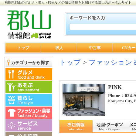
福島県郡山のグルメ・求人・観光などの旬な情報をお届けする郡山のポータルサイト
トップ
求人
中古車
CNカー
トップ
>
ファッション
カテゴリーから探す
PINK
Phone：024-9
Koriyama City, 