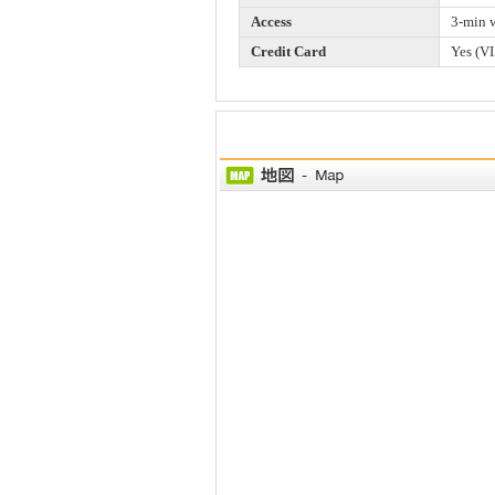
Access
3-min 
Credit Card
Yes (VI