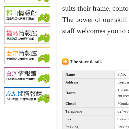
suits their frame, conto
The power of our skill 
staff welcomes you to 
The store details
Name
PINK
Address
Koriya
Tuesday
Hours
cut rec
Closed
Monday
Telephone
024-93
Fax
024-93
Parking
Parking