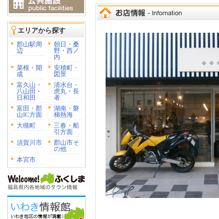
エリアから探す
郡山駅周
朝日・桑
辺
野・西ノ
内
菜根・開
安積町・
成
図景
富久山・
清水台・
八山田・
虎丸・長
日和田
者
富田・郡
湖南・磐
山IC方面
梯熱海
大槻町
三春・船
引方面
須賀川市
郡山市そ
の他
本宮市