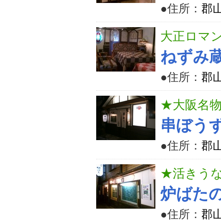
●住所：
郡山
大正ロマン
ねずみ
●住所：
郡山
★大阪名
串ぼう
●住所：
郡山
★活きう
炉ばた
●住所：
郡山