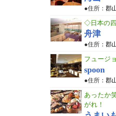
●住所：
郡山
◇日本の
舟津
●住所：
郡山
フュージ
spoon
●住所：
郡山
あったか
がれ！
うまい