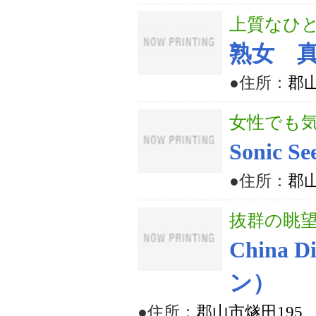
上質なひ
熟女 真
●住所：
郡山
女性でも気
Sonic
●住所：
郡山
抜群の眺
China
ン）
●住所：
郡山市燧田195