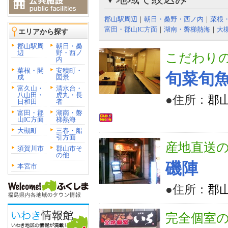
郡山駅周辺
｜
朝日・桑野・西ノ内
｜
菜根
富田・郡山IC方面
｜
湖南・磐梯熱海
｜
大
エリアから探す
郡山駅周
朝日・桑
辺
野・西ノ
こだわり
内
菜根・開
安積町・
旬菜旬魚
成
図景
富久山・
清水台・
八山田・
虎丸・長
●住所：
郡山
日和田
者
富田・郡
湖南・磐
山IC方面
梯熱海
大槻町
三春・船
引方面
産地直送
須賀川市
郡山市そ
の他
磯陣
本宮市
●住所：
郡山
完全個室