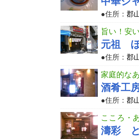
中華ジ
●住所：
郡山
旨い！安
元祖 
●住所：
郡山
家庭的な
酒肴工房
●住所：
郡
こころ・
濤彩 