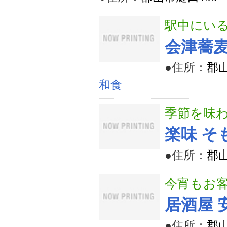
駅中にい
会津蕎麦
●住所：
郡山
和食
季節を味
楽味 そ
●住所：
郡山
今宵もお
居酒屋 
●住所：
郡山