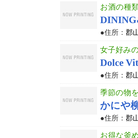
お酒の種
DININ
●住所：
郡山
女子好み
Dolce Vi
●住所：
郡山
季節の物
かにや
●住所：
郡山
お得な釜