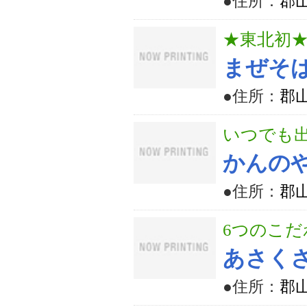
●住所：
郡山
★東北初
まぜそ
●住所：
郡山
いつでも
かんの
●住所：
郡山
6つのこ
あさく
●住所：
郡山