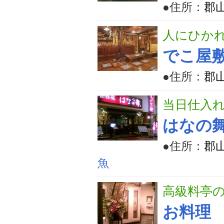
●住所：
郡山
人にひか
でこ屋
●住所：
郡山
当日仕入
はなの
●住所：
郡山
魚
高級料亭
お料理