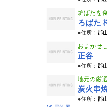
炉ばたを
ろばた 
●住所：
郡山
おまかせ
正谷
●住所：
郡山
地元の厳
炭火串焼
●住所：
郡山