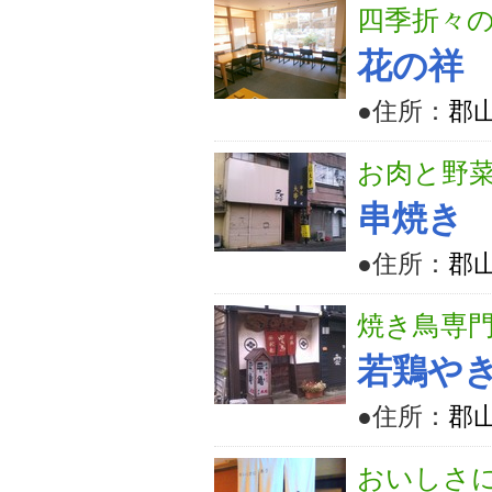
四季折々
花の祥
●住所：
郡山
お肉と野
串焼き
●住所：
郡山
焼き鳥専
若鶏やき
●住所：
郡山
おいしさ