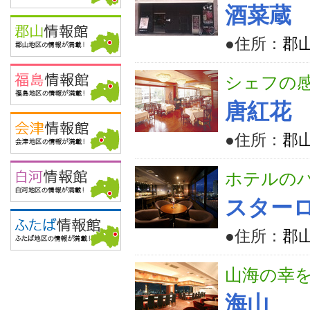
酒菜蔵
●住所：
郡山
シェフの
唐紅花
●住所：
郡山
ホテルの
スター
●住所：
郡山
山海の幸
海山