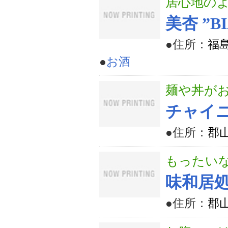
居心地の
美杏 ”BI
●住所：
福
●
お酒
麺や丼が
チャイ
●住所：
郡山
もったい
味和居
●住所：
郡山