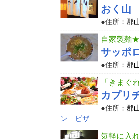
おく山
●住所：
郡山
自家製麺
サッポ
●住所：
郡山
「きまぐ
カプリチ
●住所：
郡
ン ピザ
気軽に入