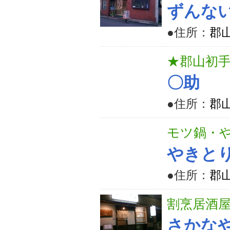
ずんな
●住所：
郡山
★郡山初
〇助
●住所：
郡山
モツ鍋・
やきと
●住所：
郡山
割烹居酒屋
さかな