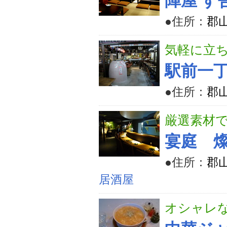
陣屋 す
●住所：
郡山
気軽に立
駅前一
●住所：
郡山
厳選素材
宴庭 燦 -
●住所：
郡山
居酒屋
オシャレ