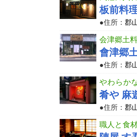
板前料理
●住所：
郡
会津郷土
會津郷
●住所：
郡山
やわらか
肴や 麻
●住所：
郡山
職人と食