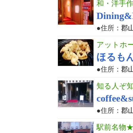
和・洋手
Dining
●住所：
郡山
アットホ
ほるも
●住所：
郡山
知る人ぞ
coffee&
●住所：
郡山
駅前名物