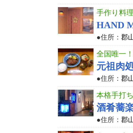
手作り料
HAND 
●住所：
郡山
全国唯一！
元祖肉
●住所：
郡山
本格手打
酒肴蕎
●住所：
郡山