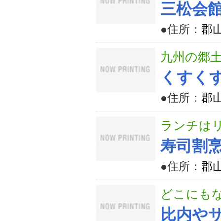
三松会
●住所：
郡山
九州の郷
くすく
●住所：
郡山
ランチは
寿司割
●住所：
郡山
どこにも
比内や