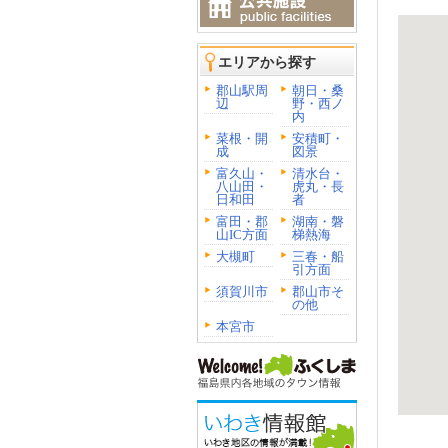
エリアから探す
郡山駅周
朝日・桑
辺
野・西ノ
内
菜根・開
安積町・
成
図景
富久山・
清水台・
八山田・
虎丸・長
日和田
者
富田・郡
湖南・磐
山IC方面
梯熱海
大槻町
三春・船
引方面
須賀川市
郡山市そ
の他
本宮市