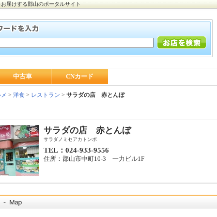
をお届けする郡山のポータルサイト
中古車
CNカード
ルメ
>
洋食
>
レストラン
>
サラダの店 赤とんぼ
サラダの店 赤とんぼ
サラダノミセアカトンボ
TEL：024-933-9556
住所：郡山市中町10-3 一力ビル1F