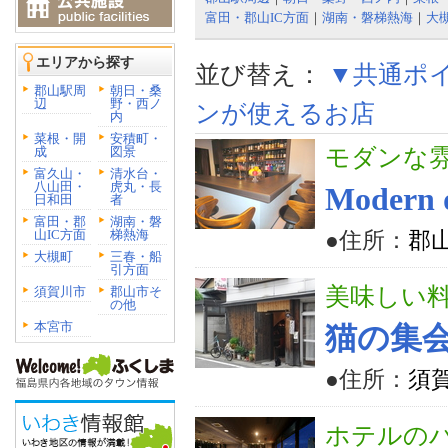
富田・郡山IC方面
｜
湖南・磐梯熱海
｜
大
エリアから探す
並び替え：
▼共通ポ
郡山駅周
朝日・桑
辺
野・西ノ
ンが使えるお店
内
菜根・開
安積町・
成
図景
モダンな雰
富久山・
清水台・
八山田・
虎丸・長
Modern 
日和田
者
富田・郡
湖南・磐
山IC方面
梯熱海
●住所：
郡山
大槻町
三春・船
引方面
美味しい
須賀川市
郡山市そ
の他
本宮市
猫の集
●住所：
須
ホテルの