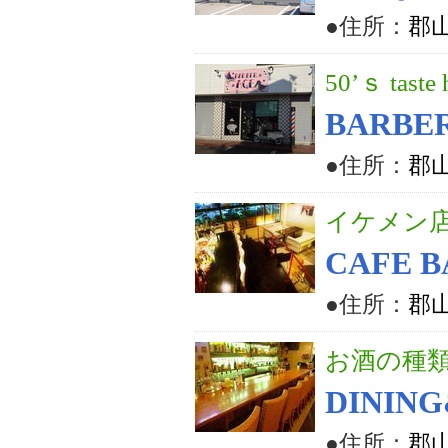
●住所：
郡山
50’ｓ taste 
BARBER
●住所：
郡山
イケメン
CAFE B
●住所：
郡山
お酒の種
DININ
●住所：
郡山