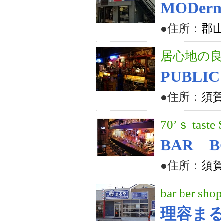
MODernS
●住所：
郡山
居心地の
PUBLI
●住所：
須賀
70’ｓ taste 
BAR B
●住所：
須賀
bar ber sho
理容ま