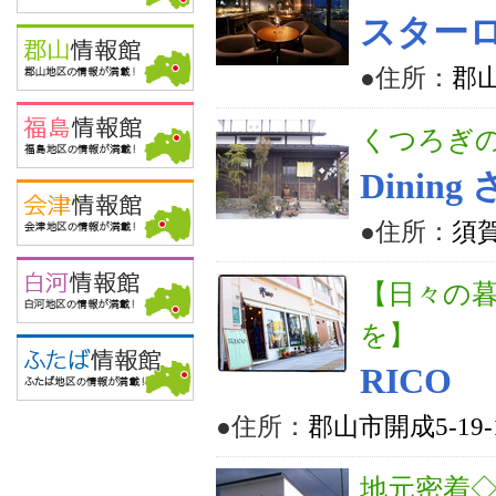
スター
●住所：
郡山
くつろぎ
Dining
●住所：
須賀
【日々の
を】
RICO
●住所：
郡山市開成5-19
地元密着◇