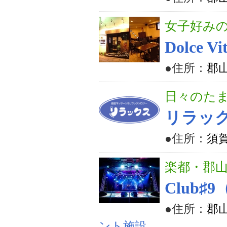
女子好み
Dolce Vi
●住所：
郡山
日々のた
リラッ
●住所：
須賀
楽都・郡
Club
●住所：
郡山
ント施設