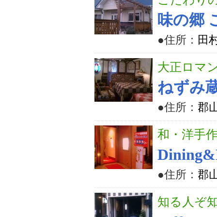
味の郷 
●住所：
田
大正ロマン
ねずみ
●住所：
郡山
和・洋手
Dining
●住所：
郡山
知る人ぞ