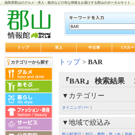
福島県郡山のグルメ・求人・観光などの旬な情報をお届けする郡山のポータルサイト
トップ
求人
中古車
CNカー
トップ
>
BAR
カテゴリーから探す
『BAR』 検索結果 
▼カテゴリー
ダイニングバー
｜
▼地域で絞込み
郡山駅周辺
｜
朝日・桑野・西ノ内
｜
菜根