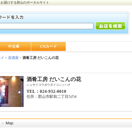
をお届けする郡山のポータルサイト
中古車
CNカード
ルメ
>
居酒屋
>
酒肴工房 だいこんの花
酒肴工房 だいこんの花
シュサイコウボウダイコンノハナ
TEL：024-932-0010
住所：郡山市駅前二丁目5の4