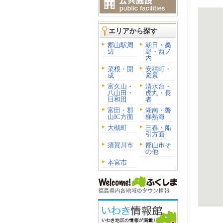
エリアから探す
郡山駅周
朝日・桑
辺
野・西ノ
内
菜根・開
安積町・
成
図景
富久山・
清水台・
八山田・
虎丸・長
日和田
者
富田・郡
湖南・磐
山IC方面
梯熱海
大槻町
三春・船
引方面
須賀川市
郡山市そ
の他
本宮市