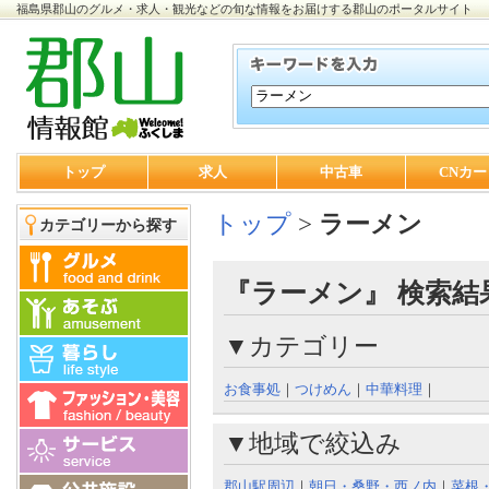
福島県郡山のグルメ・求人・観光などの旬な情報をお届けする郡山のポータルサイト
トップ
求人
中古車
CNカー
トップ
>
ラーメン
カテゴリーから探す
『ラーメン』 検索結
▼カテゴリー
お食事処
｜
つけめん
｜
中華料理
｜
▼地域で絞込み
郡山駅周辺
｜
朝日・桑野・西ノ内
｜
菜根