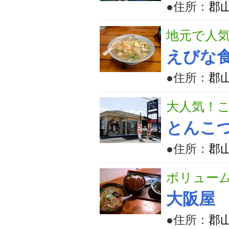
●住所：
郡山
地元で人
えびな
●住所：
郡山
大人気！
とんこつ
●住所：
郡山
ボリュー
大阪屋
●住所：
郡