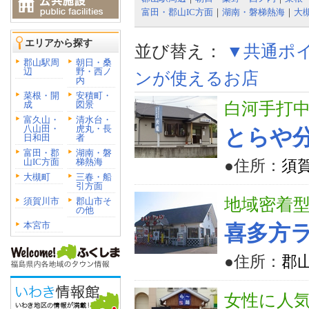
富田・郡山IC方面
｜
湖南・磐梯熱海
｜
大
エリアから探す
並び替え：
▼共通ポ
郡山駅周
朝日・桑
辺
野・西ノ
ンが使えるお店
内
菜根・開
安積町・
成
図景
白河手打中
富久山・
清水台・
八山田・
虎丸・長
とらや分
日和田
者
富田・郡
湖南・磐
山IC方面
梯熱海
●住所：
須賀
大槻町
三春・船
引方面
地域密着
須賀川市
郡山市そ
の他
本宮市
喜多方
●住所：
郡山
女性に人