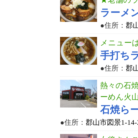
ラーメ
●住所：
郡山
メニューは
手打ち
●住所：
郡山
熱々の石
ーめん火
石焼ら
●住所：
郡山市図景1-14-