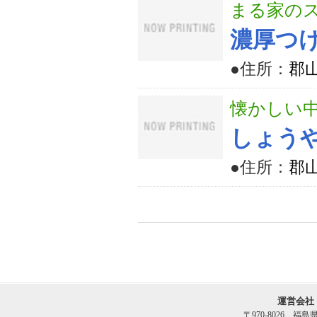
まる家の
濃厚つ
●住所：
郡山
懐かしい
しょう
●住所：
郡山
運営会社
〒970-8026 福