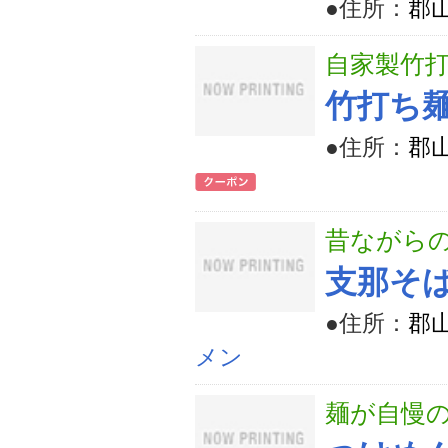
●住所：
郡山
自家製竹
竹打ち
●住所：
郡山
昔ながら
支那そ
●住所：
郡
メン
麺が自慢