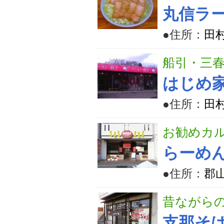
丸信ラー
●住所：
田村
船引・三春
はじめ
●住所：
田
お勧めカ
らーめ
●住所：
郡山
昔ながら
支那そ