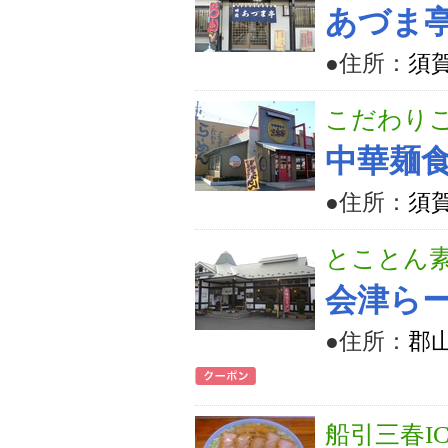
あづま
●住所：
須賀
こだわり
中華麺
●住所：
須賀
とことん
会津ら
●住所：
郡山
船引三春I