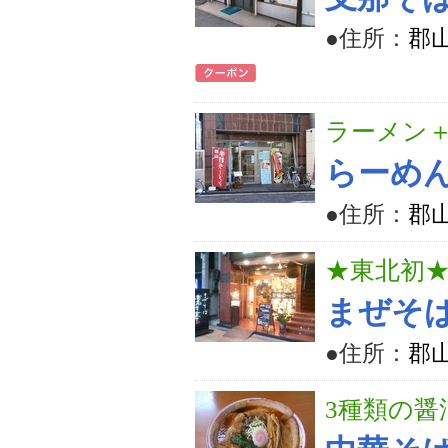
●住所：
郡山
ラーメン＋
らーめ
●住所：
郡山
★東北初
まぜそ
●住所：
郡山
3種類の