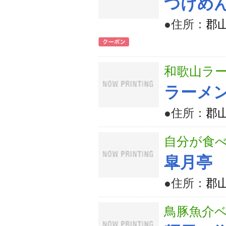
つけめ
●住所：
郡山
和歌山ラ
ラーメ
●住所：
郡山
自分が食
皐月亭
●住所：
郡山
鳥豚魚介