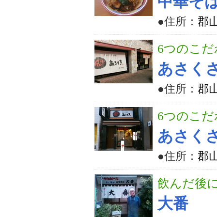
中華そ
●住所：
郡山
6つのこ
あさく
●住所：
郡山
6つのこ
あさく
●住所：
郡山
飲んだ後
大番