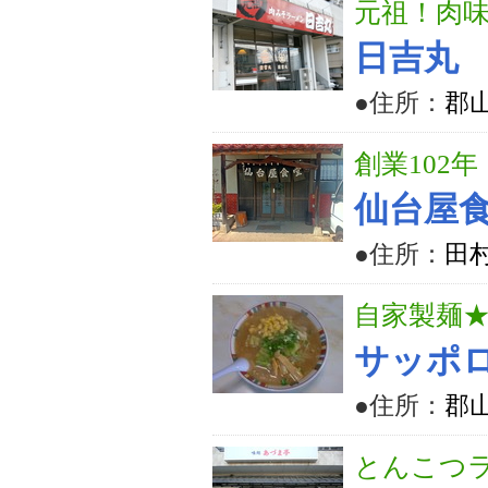
元祖！肉
日吉丸
●住所：
郡山
創業102
仙台屋
●住所：
田
自家製麺
サッポ
●住所：
郡山
とんこつ