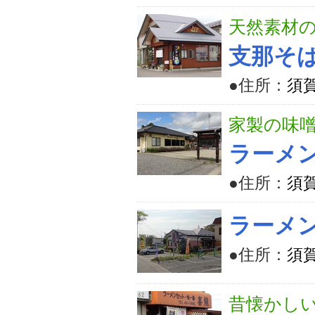
天然素材
支那そば
●住所：
須賀
家製の味
ラーメ
●住所：
須賀
ラーメ
●住所：
須賀
昔懐かし