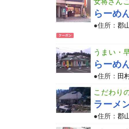
女将さん
らーめ
●住所：
郡山
うまい・早
らーめ
●住所：
田
こだわり
ラーメ
●住所：
郡