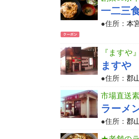
一二三
●住所：
本宮
『ますや
ますや
●住所：
郡山
市場直送
ラーメ
●住所：
郡
★老舗の