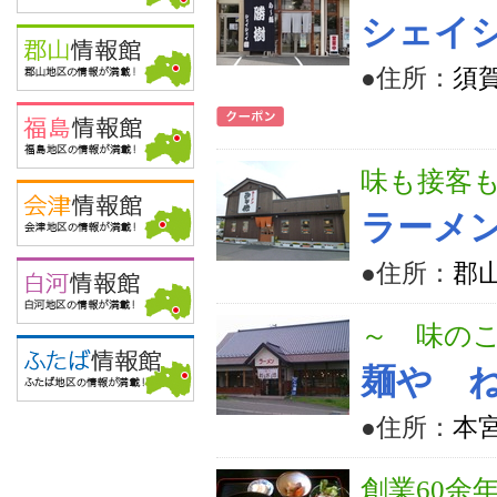
シェイ
●住所：
須賀
味も接客
ラーメン
●住所：
郡山
～ 味の
麺や 
●住所：
本宮
創業60余