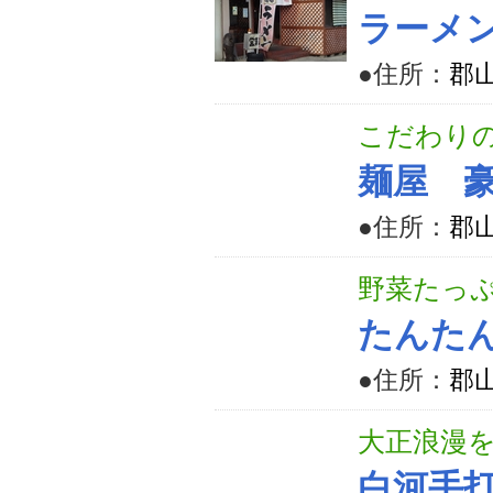
ラーメ
●住所：
郡山
こだわり
麺屋 
●住所：
郡山
野菜たっ
たんた
●住所：
郡山
大正浪漫
白河手