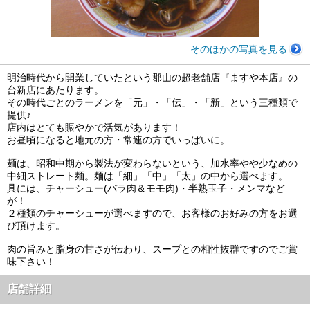
そのほかの写真を見る
明治時代から開業していたという郡山の超老舗店『ますや本店』の
台新店にあたります。
その時代ごとのラーメンを「元」・「伝」・「新」という三種類で
提供♪
店内はとても賑やかで活気があります！
お昼頃になると地元の方・常連の方でいっぱいに。
麺は、昭和中期から製法が変わらないという、加水率やや少なめの
中細ストレート麺。麺は「細」「中」「太」の中から選べます。
具には、チャーシュー(バラ肉＆モモ肉)・半熟玉子・メンマなど
が！
２種類のチャーシューが選べますので、お客様のお好みの方をお選
び頂けます。
肉の旨みと脂身の甘さが伝わり、スープとの相性抜群ですのでご賞
味下さい！
店舗詳細