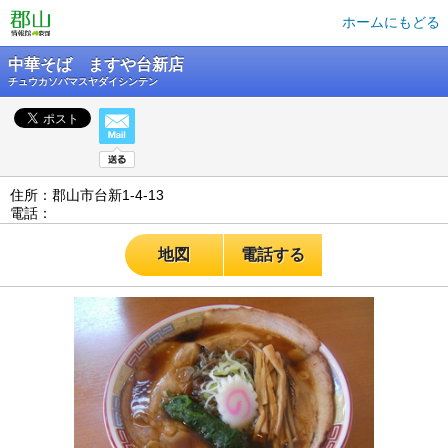
ホームにもどる
中華そば ますや台新店
チュウカソバマスヤダイシンテン
住所：郡山市台新1-4-13
電話：
地図
電話する