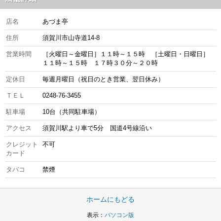
店名
あづま亭
住所
須賀川市山寺道14-8
営業時間
［火曜日～金曜日］１１時～１５時 ［土曜日・日曜日］
１１時～１５時 １７時３０分～２０時
定休日
毎週月曜日（祝日のとき営業、翌日休み）
ＴＥＬ
0248-76-3455
駐車場
10台（共同駐車場）
アクセス
須賀川駅より車で5分 国道4号線沿い
クレジット
不可
カード
タバコ
禁煙
ホームにもどる
表示：
パソコン版