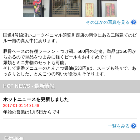
そのほかの写真を見る
国道4号線沿いヨークベニマル須賀川西店の南側にある二階建てのビ
ル一階の真ん中にあります。
豚骨ベースの各種ラーメン・つけ麺。580円の定食。単品は350円か
らあるので単品をつまみに軽くビールもおすすめです！
麺類とミニ丼物のセットも可能。
そして定番メニューのとんこつ醤油(530円)は、スープも熱々で、あ
っさりとした、とんこつの匂いが食欲をそそります。
HOT NEWS - 最新情報
ホットニュースを更新しました
2017-01-01 14:31:46
年始の営業は1月5日からです
一覧をみる
店舗詳細