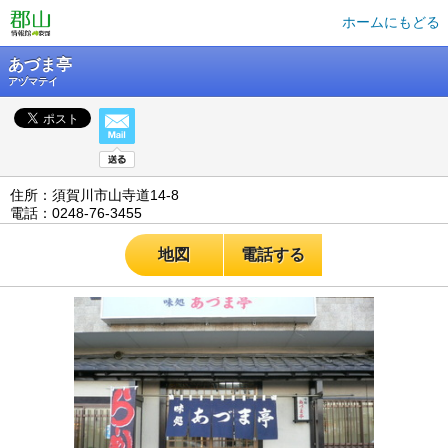
ホームにもどる
あづま亭
アヅマテイ
住所：須賀川市山寺道14-8
電話：0248-76-3455
地図
電話する