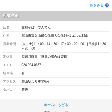
一覧をみる
店舗詳細
店名
支那そば でんでん
住所
郡山市富久山町久保田大久保68−1 エルム郡山
営業時間
[火～土]11：00～14：30・17：30～20：00、[日祝]11：30
～20：00
定休日
毎週月曜日（祝日の場合は翌日）
ＴＥＬ
024-924-0637
駐車場
有
アクセス
郡山駅より車で6分
タバコ
禁煙
ホームにもどる