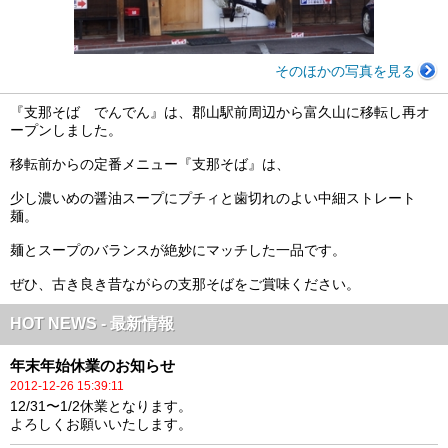
そのほかの写真を見る
『支那そば でんでん』は、郡山駅前周辺から富久山に移転し再オ
ープンしました。
移転前からの定番メニュー『支那そば』は、
少し濃いめの醤油スープにプチィと歯切れのよい中細ストレート
麺。
麺とスープのバランスが絶妙にマッチした一品です。
ぜひ、古き良き昔ながらの支那そばをご賞味ください。
HOT NEWS - 最新情報
年末年始休業のお知らせ
2012-12-26 15:39:11
12/31〜1/2休業となります。
よろしくお願いいたします。