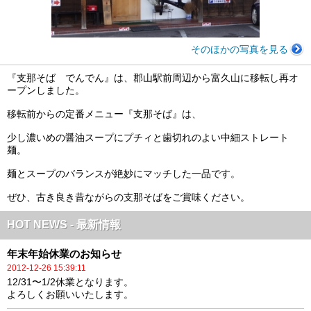
そのほかの写真を見る
『支那そば でんでん』は、郡山駅前周辺から富久山に移転し再オ
ープンしました。
移転前からの定番メニュー『支那そば』は、
少し濃いめの醤油スープにプチィと歯切れのよい中細ストレート
麺。
麺とスープのバランスが絶妙にマッチした一品です。
ぜひ、古き良き昔ながらの支那そばをご賞味ください。
HOT NEWS - 最新情報
年末年始休業のお知らせ
2012-12-26 15:39:11
12/31〜1/2休業となります。
よろしくお願いいたします。