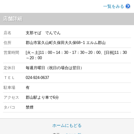
一覧をみる
店舗詳細
店名
支那そば でんでん
住所
郡山市富久山町久保田大久保68−1 エルム郡山
営業時間
[火～土]11：00～14：30・17：30～20：00、[日祝]11：30
～20：00
定休日
毎週月曜日（祝日の場合は翌日）
ＴＥＬ
024-924-0637
駐車場
有
アクセス
郡山駅より車で6分
タバコ
禁煙
ホームにもどる