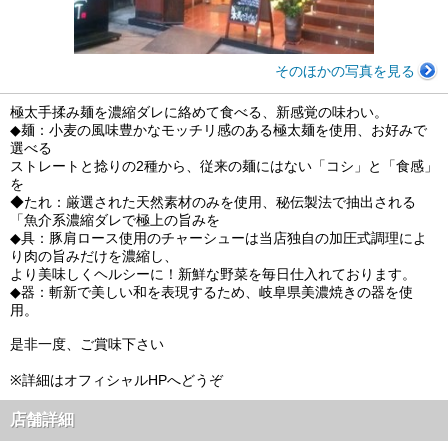
そのほかの写真を見る
極太手揉み麺を濃縮ダレに絡めて食べる、新感覚の味わい。
◆麺：小麦の風味豊かなモッチリ感のある極太麺を使用、お好みで
選べる
ストレートと捻りの2種から、従来の麺にはない「コシ」と「食感」
を
◆たれ：厳選された天然素材のみを使用、秘伝製法で抽出される
「魚介系濃縮ダレで極上の旨みを
◆具：豚肩ロース使用のチャーシューは当店独自の加圧式調理によ
り肉の旨みだけを濃縮し、
より美味しくヘルシーに！新鮮な野菜を毎日仕入れております。
◆器：斬新で美しい和を表現するため、岐阜県美濃焼きの器を使
用。
是非一度、ご賞味下さい
※詳細はオフィシャルHPへどうぞ
店舗詳細