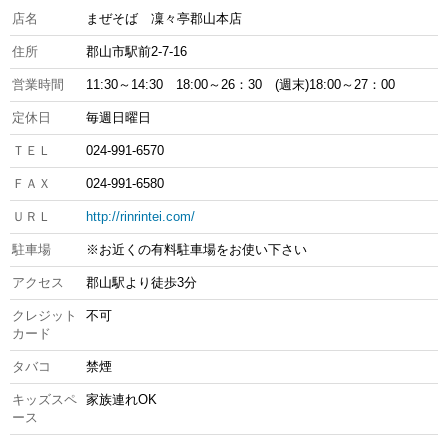
店名
まぜそば 凜々亭郡山本店
住所
郡山市駅前2-7-16
営業時間
11:30～14:30 18:00～26：30 (週末)18:00～27：00
定休日
毎週日曜日
ＴＥＬ
024-991-6570
ＦＡＸ
024-991-6580
ＵＲＬ
http://rinrintei.com/
駐車場
※お近くの有料駐車場をお使い下さい
アクセス
郡山駅より徒歩3分
クレジット
不可
カード
タバコ
禁煙
キッズスペ
家族連れOK
ース