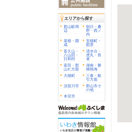
エリアから探す
郡山駅周
朝日・桑
辺
野・西ノ
内
菜根・開
安積町・
成
図景
富久山・
清水台・
八山田・
虎丸・長
日和田
者
富田・郡
湖南・磐
山IC方面
梯熱海
大槻町
三春・船
引方面
須賀川市
郡山市そ
の他
本宮市