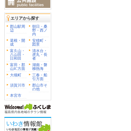
エリアから探す
郡山駅周
朝日・桑
辺
野・西ノ
内
菜根・開
安積町・
成
図景
富久山・
清水台・
八山田・
虎丸・長
日和田
者
富田・郡
湖南・磐
山IC方面
梯熱海
大槻町
三春・船
引方面
須賀川市
郡山市そ
の他
本宮市