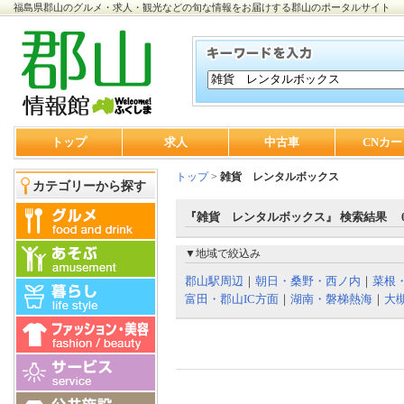
福島県郡山のグルメ・求人・観光などの旬な情報をお届けする郡山のポータルサイト
トップ
求人
中古車
CNカー
トップ
>
雑貨 レンタルボックス
カテゴリーから探す
『雑貨 レンタルボックス』 検索結果 
▼地域で絞込み
郡山駅周辺
｜
朝日・桑野・西ノ内
｜
菜根
富田・郡山IC方面
｜
湖南・磐梯熱海
｜
大