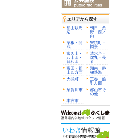
エリアから探す
郡山駅周
朝日・桑
辺
野・西ノ
内
菜根・開
安積町・
成
図景
富久山・
清水台・
八山田・
虎丸・長
日和田
者
富田・郡
湖南・磐
山IC方面
梯熱海
大槻町
三春・船
引方面
須賀川市
郡山市そ
の他
本宮市