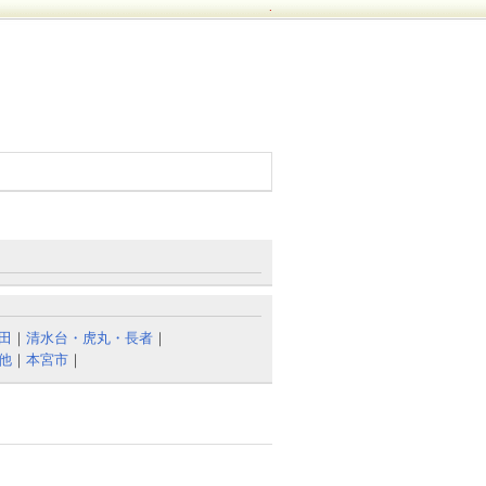
.
田
｜
清水台・虎丸・長者
｜
他
｜
本宮市
｜