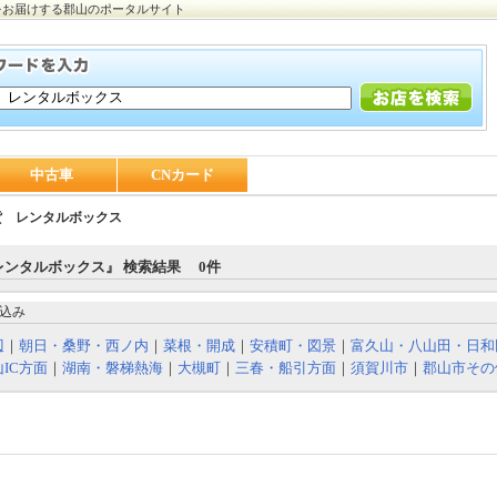
をお届けする郡山のポータルサイト
中古車
CNカード
貨 レンタルボックス
レンタルボックス』 検索結果 0件
込み
辺
｜
朝日・桑野・西ノ内
｜
菜根・開成
｜
安積町・図景
｜
富久山・八山田・日和
IC方面
｜
湖南・磐梯熱海
｜
大槻町
｜
三春・船引方面
｜
須賀川市
｜
郡山市その