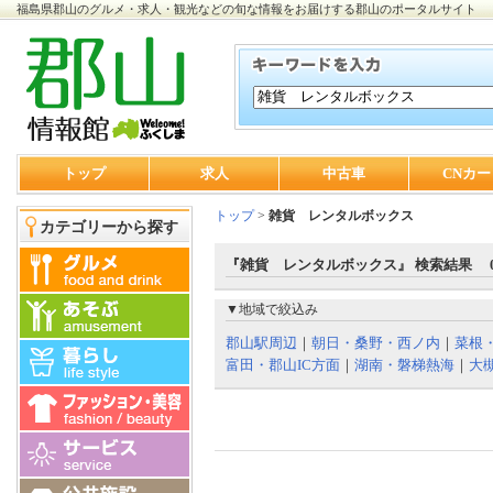
福島県郡山のグルメ・求人・観光などの旬な情報をお届けする郡山のポータルサイト
トップ
求人
中古車
CNカー
トップ
>
雑貨 レンタルボックス
カテゴリーから探す
『雑貨 レンタルボックス』 検索結果 
▼地域で絞込み
郡山駅周辺
｜
朝日・桑野・西ノ内
｜
菜根
富田・郡山IC方面
｜
湖南・磐梯熱海
｜
大