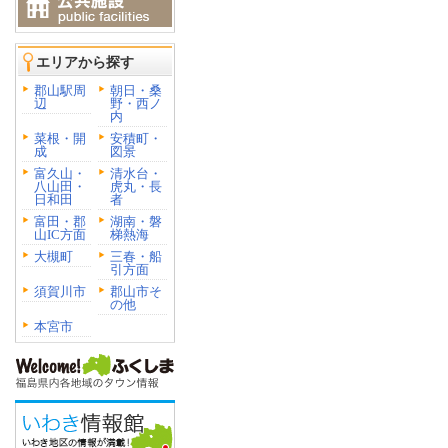
エリアから探す
郡山駅周
朝日・桑
辺
野・西ノ
内
菜根・開
安積町・
成
図景
富久山・
清水台・
八山田・
虎丸・長
日和田
者
富田・郡
湖南・磐
山IC方面
梯熱海
大槻町
三春・船
引方面
須賀川市
郡山市そ
の他
本宮市