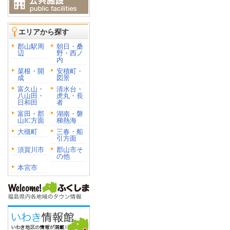
エリアから探す
郡山駅周
朝日・桑
辺
野・西ノ
内
菜根・開
安積町・
成
図景
富久山・
清水台・
八山田・
虎丸・長
日和田
者
富田・郡
湖南・磐
山IC方面
梯熱海
大槻町
三春・船
引方面
須賀川市
郡山市そ
の他
本宮市