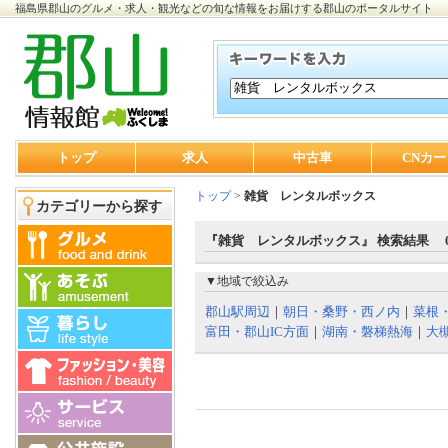
福島県郡山のグルメ・求人・観光などの旬な情報をお届けする郡山のポータルサイト
トップ
求人
中古車
CNカー
トップ
>
雑貨 レンタルボックス
カテゴリーから探す
『雑貨 レンタルボックス』 検索結果 
▼地域で絞込み
郡山駅周辺
｜
朝日・桑野・西ノ内
｜
菜根
富田・郡山IC方面
｜
湖南・磐梯熱海
｜
大