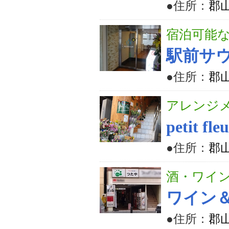
●住所：
郡山
宿泊可能
駅前サウ
●住所：
郡山
アレンジ
petit
●住所：
郡山
酒・ワイ
ワイン
●住所：
郡山