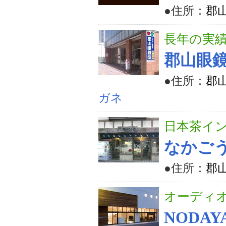
●住所：
郡山
長年の実
郡山眼
●住所：
郡山
ガネ
日本茶イ
なかご
●住所：
郡山
オーディ
NODA