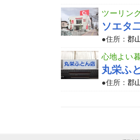
ツーリン
ソエタ
●住所：
郡山
心地よい
丸栄ふ
●住所：
郡山