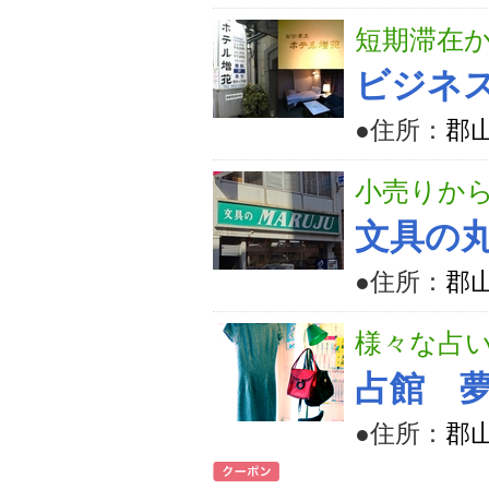
短期滞在
ビジネ
●住所：
郡山
小売りか
文具の
●住所：
郡山
様々な占
占館 
●住所：
郡山