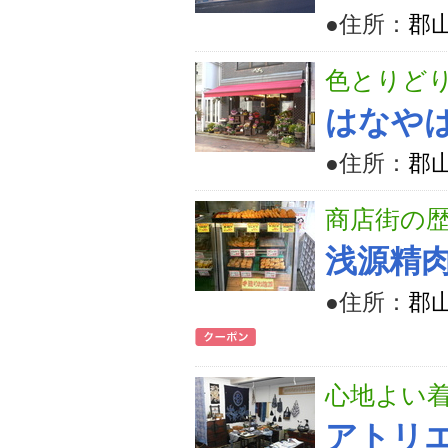
●住所：
郡山
色とりど
はなや
●住所：
郡山
商店街の
浅源精
●住所：
郡山
心地よい着
アトリ