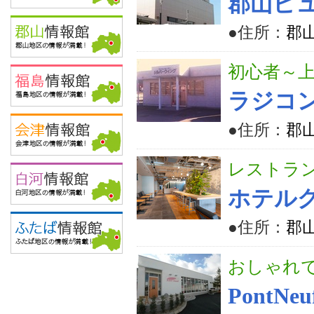
郡山ビ
●住所：
郡山
初心者～
ラジコ
●住所：
郡山
レストラ
ホテル
●住所：
郡山
おしゃれ
PontNe