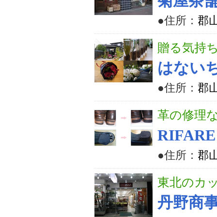
菊屋茶
●住所：
郡山
贈る気持
はない
●住所：
郡山
革の修理
RIFARE
●住所：
郡山
東北のカ
丹野商