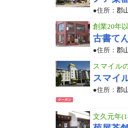
●住所：
郡山
創業20年
古書て
●住所：
郡山
スマイル
スマイ
●住所：
郡山
文久元年(