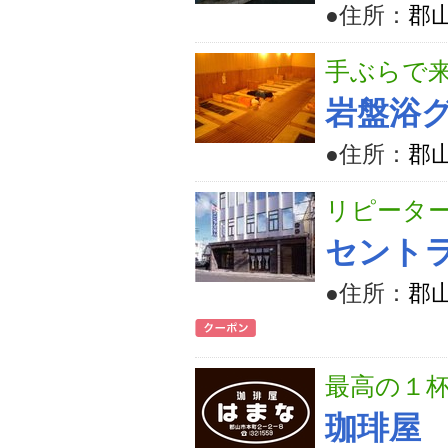
●住所：
郡山
手ぶらで
岩盤浴グ
●住所：
郡山
リピータ
セント
●住所：
郡山
最高の１
珈琲屋