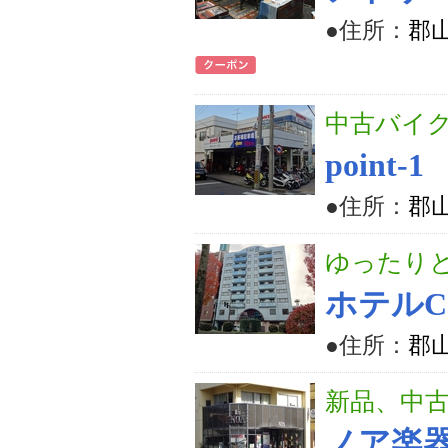
●住所：
郡山
中古バイ
point-1
●住所：
郡山
ゆったり
ホテルC
●住所：
郡山
新品、中
ノア楽