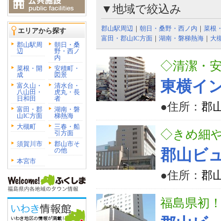
▼地域で絞込み
郡山駅周辺
｜
朝日・桑野・西ノ内
｜
菜根
エリアから探す
富田・郡山IC方面
｜
湖南・磐梯熱海
｜
大
郡山駅周
朝日・桑
辺
野・西ノ
内
◇清潔・
菜根・開
安積町・
成
図景
東横イ
富久山・
清水台・
八山田・
虎丸・長
日和田
者
●住所：
郡山
富田・郡
湖南・磐
山IC方面
梯熱海
大槻町
三春・船
◇きめ細
引方面
須賀川市
郡山市そ
の他
郡山ビ
本宮市
●住所：
郡山
福島県初