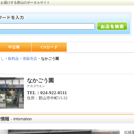
をお届けする郡山のポータルサイト
中古車
CNカード
らし
>
飲料品
>
茶販売店
>
なかごう園
なかごう園
ナカゴウエン
TEL：024-922-0511
住所：郡山市中町15-32
伝統