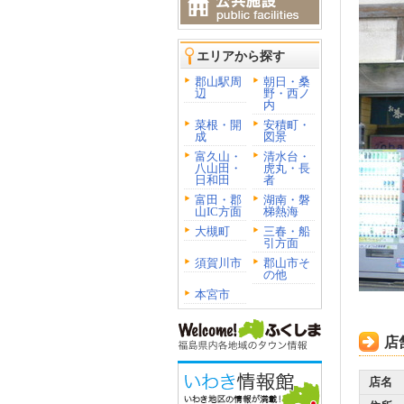
エリアから探す
郡山駅周
朝日・桑
辺
野・西ノ
内
菜根・開
安積町・
成
図景
富久山・
清水台・
八山田・
虎丸・長
日和田
者
富田・郡
湖南・磐
山IC方面
梯熱海
大槻町
三春・船
引方面
須賀川市
郡山市そ
の他
本宮市
店
店名