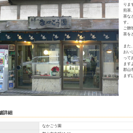
りま
煎茶
茶な
す。
ご贈
茶を
また
おい
って
ます
郡山
まず
舗詳細
なかごう園